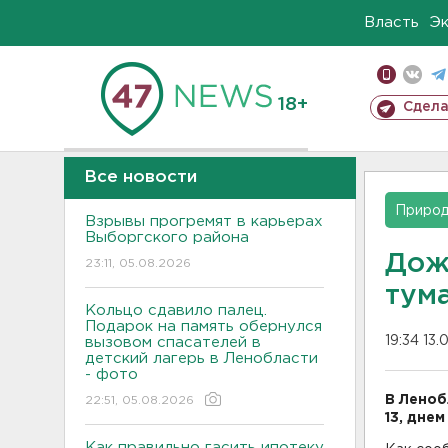
Власть
Э
18+
Сдела
Все новости
Приро
Взрывы прогремят в карьерах
Выборгского района
Дож
23:11, 05.08.2026
тум
Кольцо сдавило палец.
Подарок на память обернулся
19:34 13.
вызовом спасателей в
детский лагерь в Ленобласти
- фото
В Леноб
22:51, 05.08.2026
13, днем 
Как правильно гасить ипотеку