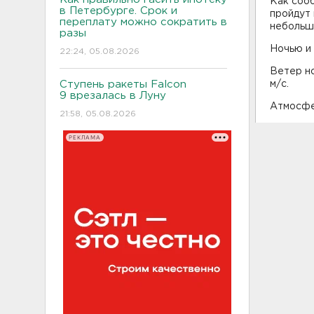
Как соо
в Петербурге. Срок и
пройдут 
переплату можно сократить в
небольш
разы
Ночью и
22:24, 05.08.2026
Ветер но
Ступень ракеты Falcon
м/с.
9 врезалась в Луну
Атмосфер
21:58, 05.08.2026
РЕКЛАМА