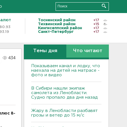
о
валют
Тосненский район
+17
Тихвинский район
+15
80.93
Кингисеппский район
+17
93.19
Санкт-Петербург
+17
Темы дня
Что читают
434
Показываем канал и лодку, что
наехала на детей на матрасе -
фото и видео
В Сибири нашли экипаж
самолета из Ленобласти.
Судно пропало два дня назад
Жару в Ленобласти разбавят
плюс 8-
грозы и ветер до 15 м/с