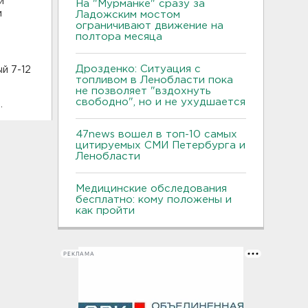
и
На "Мурманке" сразу за
и
Ладожским мостом
ограничивают движение на
полтора месяца
Дрозденко: Ситуация с
й 7-12
топливом в Ленобласти пока
не позволяет "вздохнуть
свободно", но и не ухудшается
.
47news вошел в топ-10 самых
цитируемых СМИ Петербурга и
Ленобласти
Медицинские обследования
бесплатно: кому положены и
как пройти
РЕКЛАМА