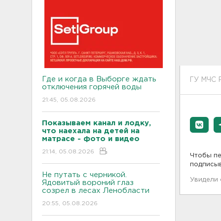
Где и когда в Выборге ждать
ГУ МЧС 
отключения горячей воды
21:45, 05.08.2026
Показываем канал и лодку,
что наехала на детей на
матрасе - фото и видео
21:14, 05.08.2026
Чтобы пе
подписы
Не путать с черникой.
Увидели
Ядовитый вороний глаз
созрел в лесах Ленобласти
20:55, 05.08.2026