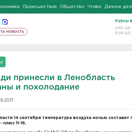
кономика
Происшествия
Общество
Чтиво
Дачное дел
Курсы 
USD ЦБ
ть новость
EUR ЦБ
да
ди принесли в Ленобласть
аны и похолодание
09.2017
ласти 14 сентября температура воздуха ночью составит 
- плюс 11-16.