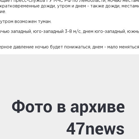
бщает пресс-служба ГУ МЧС РФ по Ленобласти, ночью местам
кратковременные дожди, утром и днем - также дожди, местам
ие.
 утром возможен туман.
чью западный, юго-западный 3-8 м/с, днем юго-западный, южны
ное давление ночью будет понижаться, днем - мало меняться