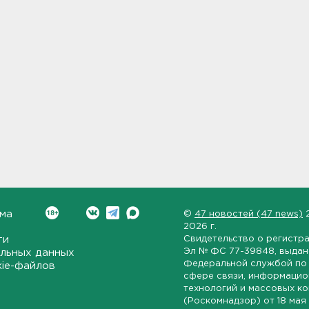
ма
©
47 новостей (47 news)
2026 г.
ти
Свидетельство о регистр
Эл № ФС 77-39848
, выда
льных данных
Федеральной службой по 
kie-файлов
сфере связи, информаци
технологий и массовых к
(Роскомнадзор) от
18 мая