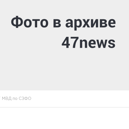
Т МВД по СЗФО