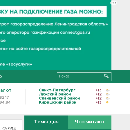
о
валют
Санкт-Петербург
+13
Лужский район
+12
82.17
Сланцевский район
+12
94.84
Киришский район
+13
Темы дня
Что читают
994