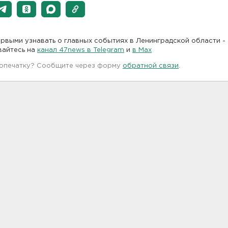
рвыми узнавать о главных событиях в Ленинградской области -
вайтесь на
канал 47news в Telegram
и
в Maх
 опечатку? Сообщите через форму
обратной связи
.