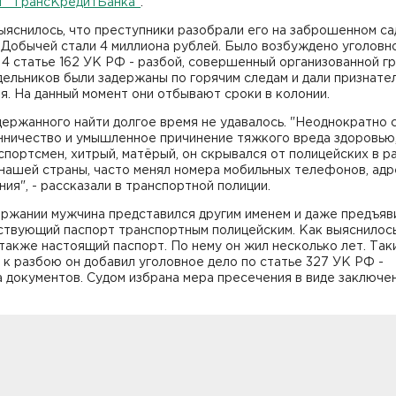
т "ТрансКредитБанка"
.
ыяснилось, что преступники разобрали его на заброшенном с
 Добычей стали 4 миллиона рублей. Было возбуждено уголовн
 4 статье 162 УК РФ - разбой, совершенный организованной гр
ельников были задержаны по горячим следам и дали признате
я. На данный момент они отбывают сроки в колонии.
ержанного найти долгое время не удавалось. "Неоднократно 
нничество и умышленное причинение тяжкого вреда здоровью
портсмен, хитрый, матёрый, он скрывался от полицейских в р
нашей страны, часто менял номера мобильных телефонов, адр
ия", - рассказали в транспортной полиции.
ержании мужчина представился другим именем и даже предъяв
ствующий паспорт транспортным полицейским. Как выяснилось
также настоящий паспорт. По нему он жил несколько лет. Так
 к разбою он добавил уголовное дело по статье 327 УК РФ -
 документов. Судом избрана мера пресечения в виде заключе