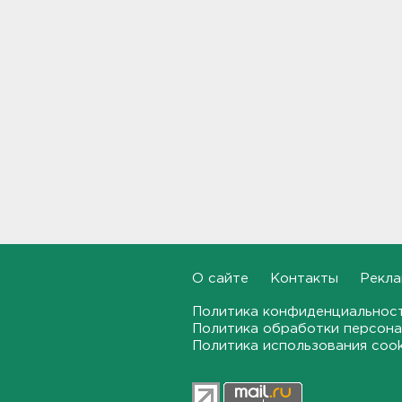
Москвы в Петербург
18:37, 07.08.2026
Мобильный медпункт приедет
проверять здоровье жителей
Соснового Бора
18:18, 07.08.2026
Врач дала рекомендации для
родителей с детьми - как
пережить жару
17:59, 07.08.2026
В Подмосковье с помощью ИИ
впервые выписали штраф за
О сайте
Контакты
Рекла
борщевик
17:38, 07.08.2026
Политика конфиденциальнос
Политика обработки персона
Политика использования coo
В Тосно открыли
перекрёсток, разбитый
самосвалами со стройки
ВСМ