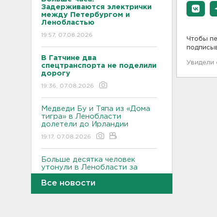
Задерживаются электрички
между Петербургом и
Ленобластью
19:57, 07.08.2026
Чтобы пе
подписы
В Гатчине два
Увидели
спецтранспорта не поделили
дорогу
19:36, 07.08.2026
Медведи Бу и Тяпа из «Дома
тигра» в Ленобласти
долетели до Ирландии
19:17, 07.08.2026
Больше десятка человек
утонули в Ленобласти за
июль
Все новости
18:58, 07.08.2026
Задерживаются "Сапсаны" из