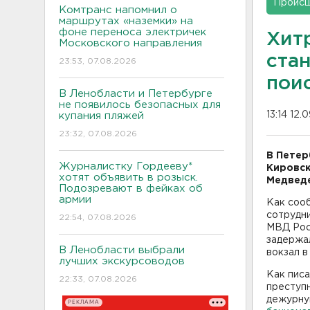
Проис
Комтранс напомнил о
маршрутах «наземки» на
фоне переноса электричек
Хит
Московского направления
ста
23:53, 07.08.2026
пои
В Ленобласти и Петербурге
не появилось безопасных для
13:14 12.
купания пляжей
23:32, 07.08.2026
В Петер
Журналистку Гордееву*
Кировск
хотят объявить в розыск.
Медведе
Подозревают в фейках об
армии
Как сооб
сотрудн
22:54, 07.08.2026
МВД Рос
задержал
В Ленобласти выбрали
вокзал в
лучших экскурсоводов
Как писа
22:33, 07.08.2026
преступн
дежурную
РЕКЛАМА