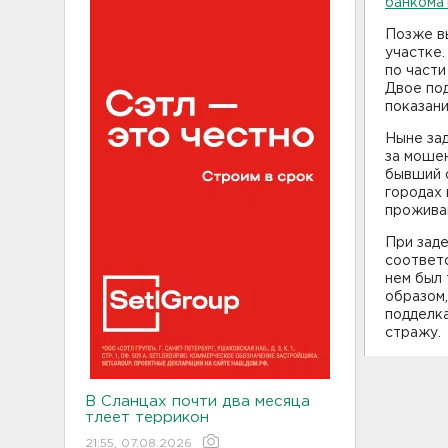
банкома
Позже в
участке.
по части
Двое под
показани
Ныне зад
за моше
бывший с
городах 
проживан
При зад
соответ
нем был 
образом,
подделка
стражу.
В Сланцах почти два месяца
тлеет террикон
21:55, 07.08.2026