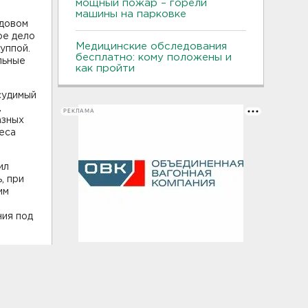
мощный пожар – горели
машины на парковке
адовом
ое дело
Медицинские обследования
уппой.
бесплатно: кому положены и
льные
как пройти
судимый
,
РЕКЛАМА
азных
еса
ил
, при
им
ния под