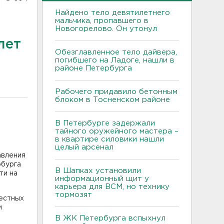
Найдено тело девятилетнего
мальчика, пропавшего в
Новогорелово. Он утонул
лет
Обезглавленное тело дайвера,
погибшего на Ладоге, нашли в
районе Петербурга
Рабочего придавило бетонным
блоком в Тосненском районе
В Петербурге задержали
тайного оружейного мастера –
в квартире силовики нашли
целый арсенал
авления
рбурга
В Шапках установили
ти на
информационный щит у
карьера для ВСМ, но технику
тормозят
вестных
и
В ЖК Петербурга вспыхнул