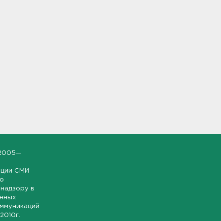
2005—
ации СМИ
но
надзору в
онных
оммуникаций
 2010г.