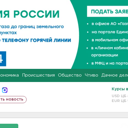
кономика
Происшествия
Общество
Чтиво
Дачное дел
Курсы 
USD ЦБ
ть новость
EUR ЦБ