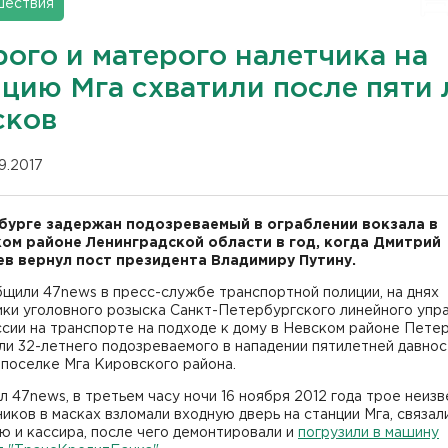
шествия
рого и матерого налетчика на
нцию Мга схватили после пяти 
сков
09.2017
бурге задержан подозреваемый в ограблении вокзала в
ом районе Ленинградской области в год, когда Дмитрий
в вернул пост президента Владимиру Путину.
щили 47news в пресс-службе транспортной полиции, на днях
ики уголовного розыска Санкт-Петербургского линейного упр
сии на транспорте на подходе к дому в Невском районе Пете
и 32-летнего подозреваемого в нападении пятилетней давнос
 поселке Мга Кировского района.
л 47news, в третьем часу ночи 16 ноября 2012 года трое неиз
иков в масках взломали входную дверь на станции Мга, связал
 и кассира, после чего демонтировали и
погрузили в машину