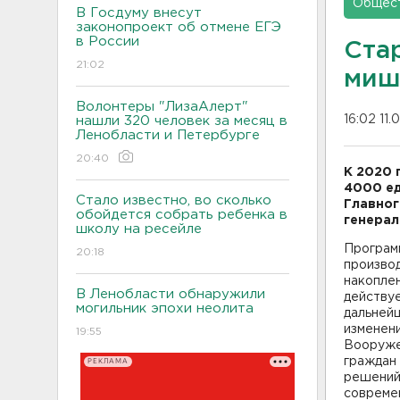
Общес
В Госдуму внесут
законопроект об отмене ЕГЭ
в России
Ста
21:02
миш
Волонтеры "ЛизаАлерт"
16:02 11.
нашли 320 человек за месяц в
Ленобласти и Петербурге
20:40
К 2020 
4000 ед
Стало известно, во сколько
Главног
обойдется собрать ребенка в
генерал
школу на ресейле
Програм
20:18
производ
накопле
В Ленобласти обнаружили
действуе
могильник эпохи неолита
дальнейш
изменен
19:55
Вооруже
граждан 
РЕКЛАМА
решений
совреме