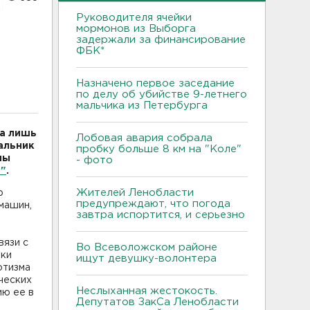
Руководителя ячейки
мормонов из Выборга
задержали за финансирование
ФБК*
Назначено первое заседание
по делу об убийстве 9-летнего
мальчика из Петербурга
 а лишь
Лобовая авария собрала
альник
пробку больше 8 км на "Коле"
ны
- фото
"
.
Жителей Ленобласти
о
предупреждают, что погода
машин,
завтра испортится, и серьезно
вязи с
Во Всеволожском районе
вки
ищут девушку-волонтера
отизма
ческих
Неслыханная жестокость.
ию ее в
Депутатов ЗакСа Ленобласти