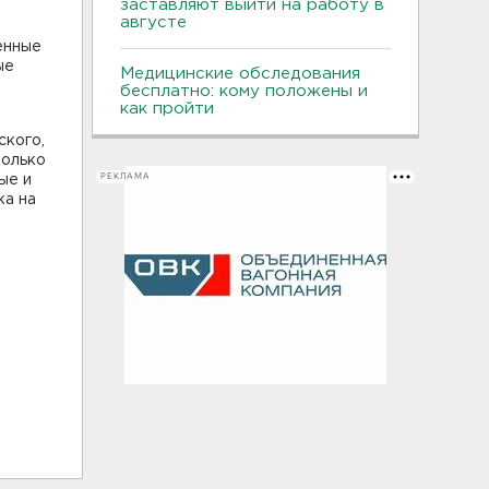
заставляют выйти на работу в
августе
енные
ые
Медицинские обследования
бесплатно: кому положены и
как пройти
ского,
только
РЕКЛАМА
ые и
ка на