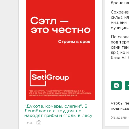
бронетан
Сохране
силы), и
мишени. 
муниципа
По слов
под тер
сами тан
др.), но
базе БТ
Чтобы пе
"Духота, комары, слепни". В
подписы
Ленобласти с трудом, но
находят грибы и ягоды в лесу
Увидели
19:36