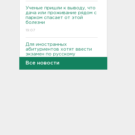
Ученые пришли к выводу, что
дача или проживание рядом с
парком спасает от этой
болезни
19:07
Для иностранных
абитуриентов хотят ввести
экзамен по русскому
18:49
Все новости
Смертельное ДТП
произошло на КАД у Низино
18:23
Наезд моторной лодки на
матрас с детьми в
Ленобласти стал уголовным
делом
18:22