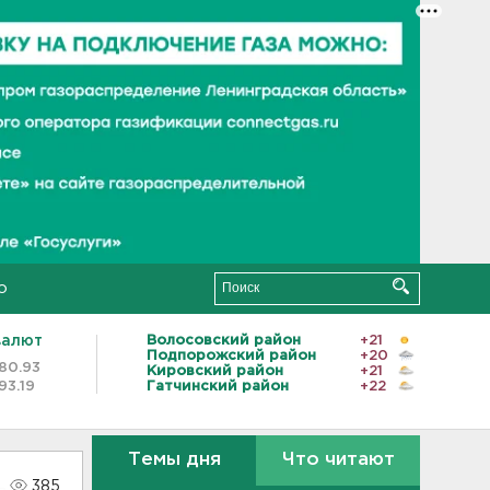
о
валют
Волосовский район
+21
Подпорожский район
+20
80.93
Кировский район
+21
93.19
Гатчинский район
+22
Темы дня
Что читают
385