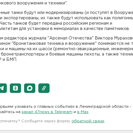
кового вооружения и техники".
нные танки будут или модернизированы (и поступят в Вооруж
ли экспортированы, их также будут использовать как полигонн
Часть танков будет передана российским регионам и
литетам для установки в мемориалах в качестве памятников.
ам редактора журнала "Арсенал Отечества" Виктора Мурахов
мином "бронетанковая техника и вооружение" понимаются не 
ки и машины на их шасси (ремонтно-эвакуационные, инженерн
 и бронетранспортеры и боевые машины пехоты, а также техни
Р и БМП.
рвыми узнавать о главных событиях в Ленинградской области -
вайтесь на
канал 47news в Telegram
и
в Maх
 опечатку? Сообщите через форму
обратной связи
.