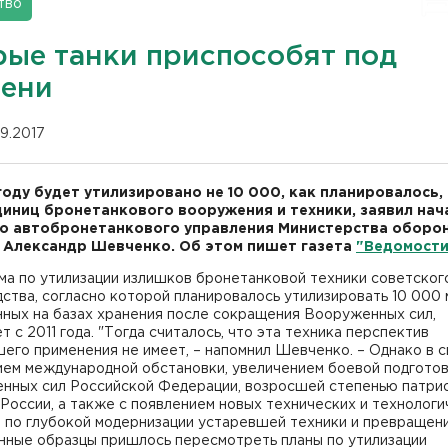
тво
рые танки приспособят под
ени
09.2017
году будет утилизировано не 10 000, как планировалось,
иниц бронетанкового вооружения и техники, заявил нач
о автобронетанкового управления Министерства оборо
 Александр Шевченко. Об этом пишет газета
"Ведомости
ма по утилизации излишков бронетанковой техники советског
ства, согласно которой планировалось утилизировать 10 000 
нных на базах хранения после сокращения Вооруженных сил,
т с 2011 года. "Тогда считалось, что эта техника перспектив
его применения не имеет, – напомнил Шевченко. – Однако в с
ием международной обстановки, увеличением боевой подгото
нных сил Российской Федерации, возросшей степенью патри
России, а также с появлением новых технических и технологи
 по глубокой модернизации устаревшей техники и превращен
нные образцы пришлось пересмотреть планы по утилизации