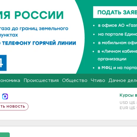
кономика
Происшествия
Общество
Чтиво
Дачное дел
Курсы 
USD ЦБ
ть новость
EUR ЦБ