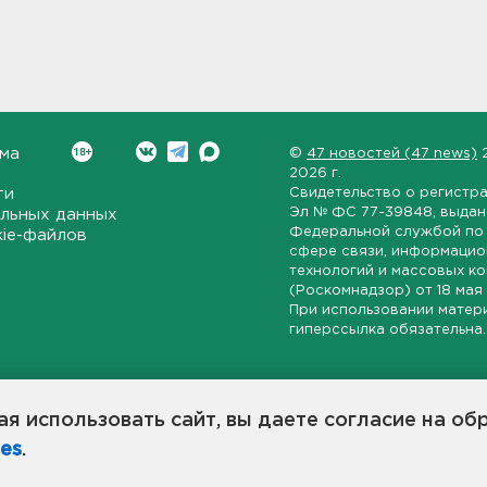
ма
©
47 новостей (47 news)
2026 г.
ти
Свидетельство о регистр
Эл № ФС 77-39848
, выда
льных данных
Федеральной службой по 
kie-файлов
сфере связи, информаци
технологий и массовых к
(Роскомнадзор) от
18 мая
При использовании матер
гиперссылка обязательна.
ет-издание, направленное на всестороннее освещение политиче
ской области, экономической и инвестиционной активности в ре
я использовать сайт, вы даете согласие на об
7 новостей» станет популярной и конструктивной площадкой дл
es
.
оисходят в 47-м регионе России.