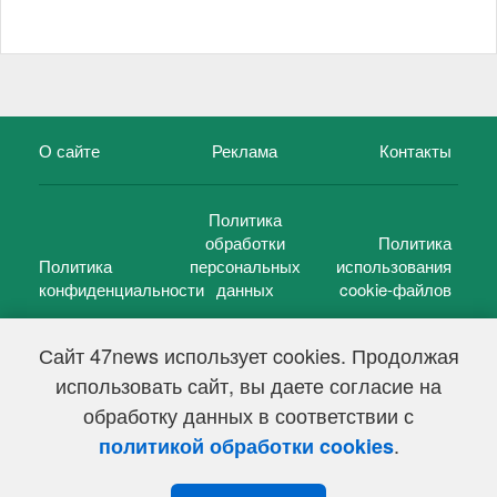
О сайте
Реклама
Контакты
Политика
обработки
Политика
Политика
персональных
использования
конфиденциальности
данных
cookie-файлов
Сайт 47news использует cookies. Продолжая
использовать сайт, вы даете согласие на
©
47 новостей (47 news)
2005 — 2026 г.
обработку данных в соответствии с
Свидетельство о регистрации СМИ Эл № ФС 77-39848, выдано
Федеральной службой по надзору в сфере связи,
.
политикой обработки cookies
информационных технологий и массовых коммуникаций
(Роскомнадзор) от 18 мая 2010г.