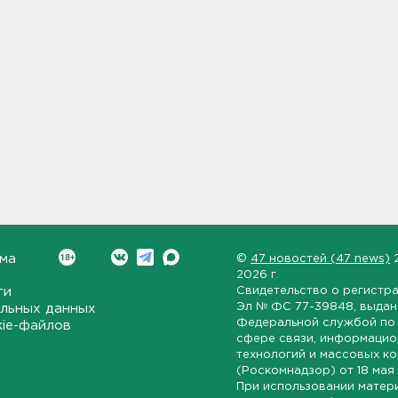
ма
©
47 новостей (47 news)
2026 г.
ти
Свидетельство о регистр
Эл № ФС 77-39848
, выда
льных данных
Федеральной службой по 
kie-файлов
сфере связи, информаци
технологий и массовых к
(Роскомнадзор) от
18 мая
При использовании матер