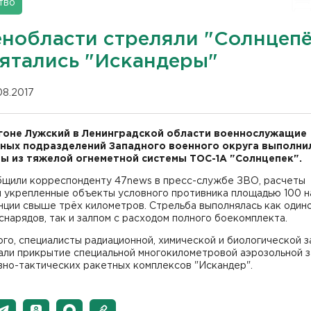
тво
енобласти стреляли "Солнцеп
рятались "Искандеры"
08.2017
гоне Лужский в Ленинградской области военнослужащие
ных подразделений Западного военного округа выполни
ы из тяжелой огнеметной системы ТОС-1А "Солнцепек".
бщили корреспонденту 47news в пресс-службе ЗВО, расчеты
 укрепленные объекты условного противника площадью 100 н
нции свыше трёх километров. Стрельба выполнялась как один
снарядов, так и залпом с расходом полного боекомплекта.
го, специалисты радиационной, химической и биологической 
али прикрытие специальной многокилометровой аэрозольной 
вно-тактических ракетных комплексов "Искандер".