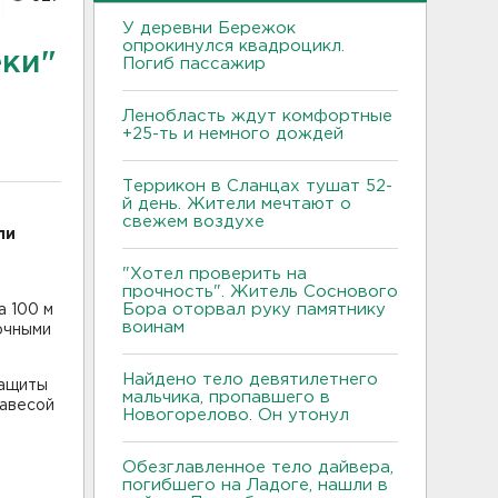
У деревни Бережок
опрокинулся квадроцикл.
ёки"
Погиб пассажир
Ленобласть ждут комфортные
+25-ть и немного дождей
Террикон в Сланцах тушат 52-
й день. Жители мечтают о
свежем воздухе
ли
"Хотел проверить на
прочность". Житель Соснового
Бора оторвал руку памятнику
а 100 м
воинам
очными
Найдено тело девятилетнего
защиты
мальчика, пропавшего в
завесой
Новогорелово. Он утонул
Обезглавленное тело дайвера,
погибшего на Ладоге, нашли в