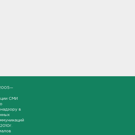
2005—
ации СМИ
но
надзору в
онных
оммуникаций
 2010г.
иалов