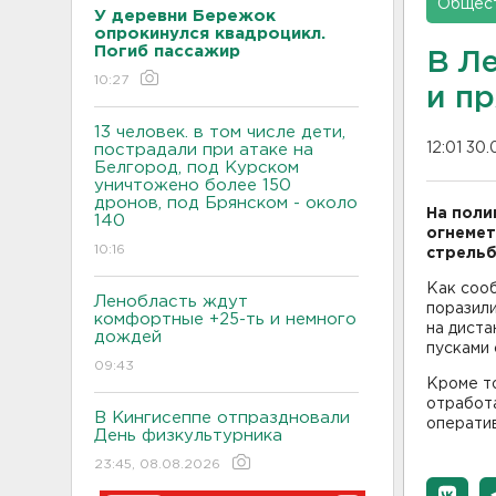
Общес
У деревни Бережок
опрокинулся квадроцикл.
Погиб пассажир
В Л
10:27
и п
13 человек. в том числе дети,
12:01 30.
пострадали при атаке на
Белгород, под Курском
уничтожено более 150
дронов, под Брянском - около
На поли
140
огнемет
10:16
стрельб
Как соо
Ленобласть ждут
поразили
комфортные +25-ть и немного
на диста
дождей
пусками 
09:43
Кроме то
отработ
В Кингисеппе отпраздновали
операти
День физкультурника
23:45, 08.08.2026