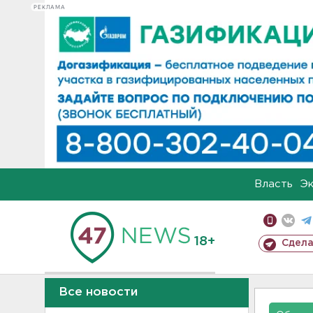
РЕКЛАМА
Власть
Э
18+
Сдела
Все новости