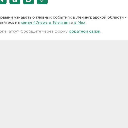
рвыми узнавать о главных событиях в Ленинградской области -
вайтесь на
канал 47news в Telegram
и
в Maх
 опечатку? Сообщите через форму
обратной связи
.