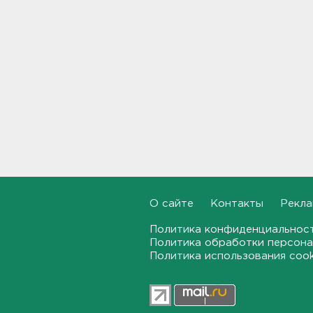
рассказали ученые
23:15, 08.08.2026
В Петербурге и Ленобласти
сняли с продажи энергетики
„под губу“ из-за никотина в
составе
22:44, 08.08.2026
За день над Россией сбиты
360 украинских
беспилотников
22:11, 08.08.2026
О сайте
Контакты
Рекла
Женщина прыгнула в Неву на
востоке Петербурга
Политика конфиденциальнос
21:41, 08.08.2026
Политика обработки персона
Политика использования coo
В лобовом столкновении
автомобилей близ Киришей
пострадали дети
21:17, 08.08.2026