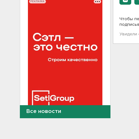
РЕКЛАМА
Чтобы пе
подписы
Увидели
Все новости
Как отстрочить старение
мозга за 30 минут в день –