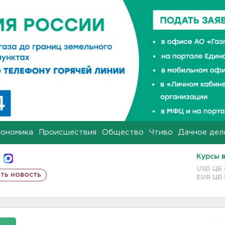
кономика
Происшествия
Общество
Чтиво
Дачное дел
Курсы 
USD ЦБ
ть новость
EUR ЦБ