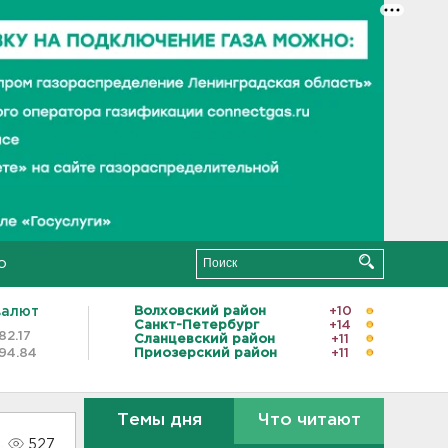
о
валют
Волховский район
+10
Санкт-Петербург
+14
82.17
Сланцевский район
+11
94.84
Приозерский район
+11
Темы дня
Что читают
527