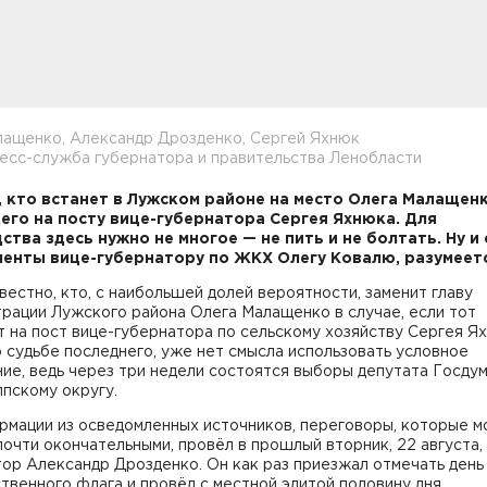
лащенко, Александр Дрозденко, Сергей Яхнюк
есс-служба губернатора и правительства Ленобласти
 кто встанет в Лужском районе на место Олега Малащенк
го на посту вице-губернатора Сергея Яхнюка. Для
ства здесь нужно не многое — не пить и не болтать. Ну и
енты вице-губернатору по ЖКХ Олегу Ковалю, разумеетс
вестно, кто, с наибольшей долей вероятности, заменит главу
рации Лужского района Олега Малащенко в случае, если тот
 на пост вице-губернатора по сельскому хозяйству Сергея Я
 судьбе последнего, уже нет смысла использовать условное
ие, ведь через три недели состоятся выборы депутата Госду
пскому округу.
рмации из осведомленных источников, переговоры, которые 
почти окончательными, провёл в прошлый вторник, 22 августа,
ор Александр Дрозденко. Он как раз приезжал отмечать день
твенного флага и провёл с местной элитой половину дня.