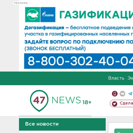
РЕКЛАМА
Власть
Э
18+
Сдела
Все новости