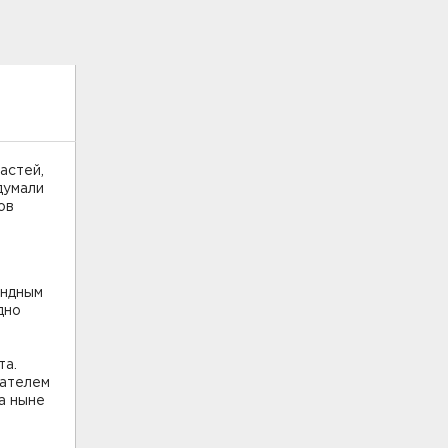
астей,
думали
ов
андным
дно
та.
дателем
а ныне