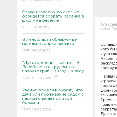
Стало известно, во сколько
обойдется собрать ребенка в
школу на ресейле
Алексан
20:18, 06.08.2026
фото: В
В Ленобласти обнаружили
могильник эпохи неолита
Оставшис
кого бы 
19:55, 06.08.2026
и указал
Андрея И
"Духота, комары, слепни". В
раскладо
Ленобласти с трудом, но
преимуще
находят грибы и ягоды в лесу
Первым 
19:36, 06.08.2026
игроком.
время с 
Ученые пришли к выводу, что
директо
дача или проживание рядом с
занимающ
парком спасает от этой
Тремя ч
болезни
правлени
секрета
19:07, 06.08.2026
Лужског