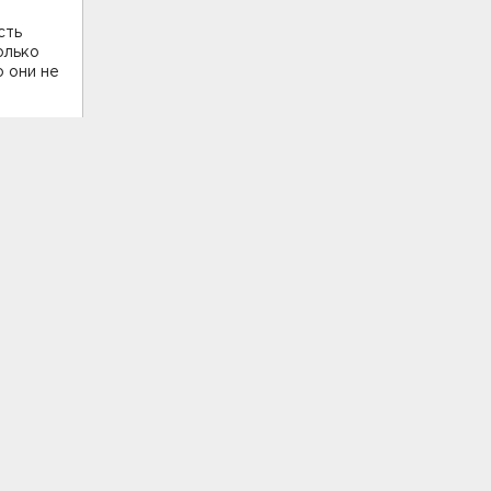
сть
олько
 они не