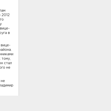
пам
в 2012
го
у
вице-
руга в
 вице-
района.
нниками
 тому,
он стал
ого не
 не
Владимир