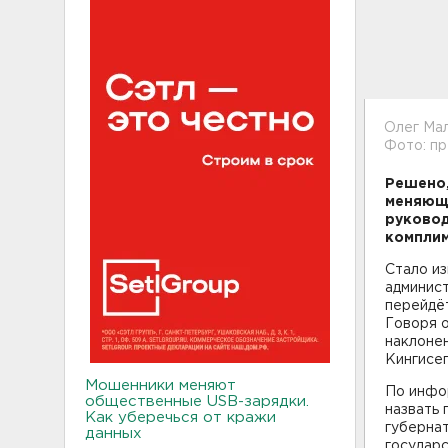
Олег Ма
Фото: пр
Решено,
меняюще
руковод
комплим
Стало из
админист
перейдёт
Говоря о
наклонен
Кингисеп
Мошенники меняют
По инфо
общественные USB-зарядки.
назвать 
Как уберечься от кражи
губернат
данных
государс