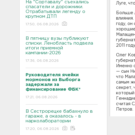
На "Сортавалу" съехались
Луге, чт
спасатели и дорожники.
Отрабатывали легенду о
Больше л
крупном ДТП
влияния.
году, он
17:50, 06.08.2026
хорошие 
Малащен
В пятницу вузы публикуют
губернат
списки. Ленобласть подвела
2011 год
итоги приемной
кампании-2026
Олег Ков
губернат
17:36, 06.08.2026
Именно о
— сын Ни
Руководителя ячейки
что Мала
мормонов из Выборга
самым же
задержали за
секрет, 
финансирование ФБК*
который
17:21, 06.08.2026
Геннадие
считая С
Петров.
В Сестрорецке бабахнуло в
гараже, а оказалось - в
нарколаборатории
17:20, 06.08.2026