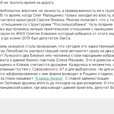
об не тратить время на дорогу.
юбопытна, впрочем, не личность, а приверженность ее к груп
 В то время, когда Олег Малащенко только заходил во власть, 
 считался креатурой Сергея Яхнюка. Многие полагают, что у то
отношения со структурами "Россельхозбанка". Чуть позднее 
ко выстроились личные приятельские отношения с нынешним 
ором по ЖКХ Олегом Ковалем, который избрался от этого ок
у и до осени-2015 был депутатом ЗакСа.
аль оказался столь проворным, что сегодня это единственный
ор Ленобласти, распростерший свой авторитет сразу на два 
т Лужского два близких ему человека стали народными избра
кита и давний бизнес-партнер Елена Маханёк. Это в довесок к
щенко и Коваль считаются друзьями. Крадучись и незаметно, 
ланным гостем с Суворовского, 67 и для выборгских. Ни для к
что аффилированная с ним фирма возводит в Рощино стадион,
 за глаза называют
"Коваль-Арена"
. С главой администрации
м Орловым дружны вплоть до походов на дни рождения. И это
ланцевский район, где верховодит давний приятель, депутат 