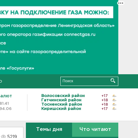
о
валют
Волосовский район
+17
Гатчинский район
+18
81.41
Тосненский район
+18
94.06
Киришский район
+17
Темы дня
Что читают
5219