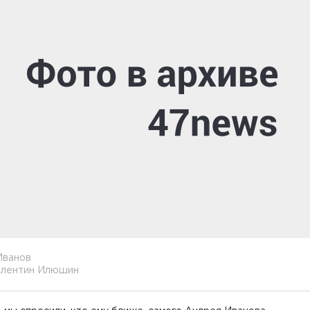
Иванов
алентин Илюшин