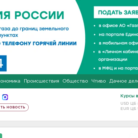
кономика
Происшествия
Общество
Чтиво
Дачное дел
Курсы 
USD ЦБ
ть новость
EUR ЦБ