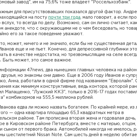
мовый завод", им на 75,6% тоже владеет "Россельхозбанк".
ажным для присутствовавших показался другой фактор. Андр
 находящийся на посту
почти три года
, мало говорит, а если пр
 вслух, то всегда по делу. Возможно, сам он лично считает, как
м анекдоте, что с окружающими не о чем беседовать, но тов
йно его за такое поведение уважают.
то, может, ничего и не значило, если бы не существенная дета
ванов еще и не пьет. Конечно, для депрессивной глубинки эт
ать в качестве недостатка, но трезвомыслящие на селе всегд
. Быть может, это самое важное.
информации 47news, два нынешних главных человека на район
друзья, но знакомы они давно. Еще в 2006 году Иванов и супр
о, Анна, работали в одной фирме под названием "Евролайн". 
ения как минимум конструктивные, ведь контора, которой ра
л Малащенко, "Лужский ККЗ", только в 2016-17 годах постави
а" комбикормов на 555,5 миллиона рублей.
ванова едва ли можно назвать богатеем. По крайней мере, из 
ого — одна квартира площадью 65,3 квадратных метра в
льском районе. Там прописана вторая жена и годовалая дочь,
ре в Кировском районе Петербурга, вместе с матерью, отцом,
и сыном от первого брака. Автомобилей никогда не имелось, р
ны шестилетний Nissan Note. Сам шесть дней в неделю обитае