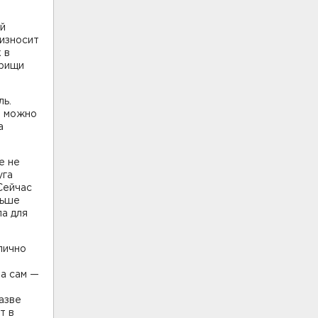
ей
оизносит
 в
арищи
ль.
о можно
а
е не
уга
Сейчас
ньше
ла для
лично
 а сам —
азве
т в