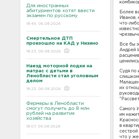
комбикор
Для иностранных
абитуриентов хотят ввести
Более в
экзамен по русскому
Иванов,
что-либо
18:49, 06.08.2026
известно
чрезвыча
Смертельное ДТП
произошло на КАД у Низино
Все бы э
Андрей И
18:23, 06.08.2026
расценив
ценились
Наезд моторной лодки на
матрас с детьми в
Судя по 
Ленобласти стал уголовным
слишком 
делом
Малащенк
их отнош
18:22, 06.08.2026
руководи
"Рассвет
Фермеры в Ленобласти
смогут получить до 8 млн
Самого И
рублей на развитие
им нажит
хозяйства
Красносе
в кварти
18:07, 06.08.2026
сестрой 
что у же