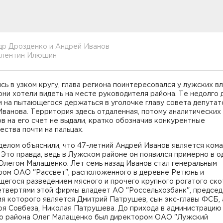
др Дрозденко и Андрей Иванов
алентин Илюшин
ь в узком кругу, глава региона поинтересовался у лужских вл
они хотели видеть на месте руководителя района. Те недолго 
и на пытающегося держаться в уголочке главу совета депутат
ванова. Территория здесь отдаленная, потому аналитических
в на его счет не выдали, кратко обозначив конкурентные
ства почти на пальцах.
делом объяснили, что 47-летний Андрей Иванов является ком
 Это правда, ведь в Лужском районе он появился примерно в о
Олегом Малащенко. Лет семь назад Иванов стал генеральным
ром ОАО "Рассвет", расположенного в деревне Ретюнь и
егося разведением мясного и прочего крупного рогатого ско
етвертями этой фирмы владеет АО "Россельхозбанк", предсе
я которого является Дмитрий Патрушев, сын экс-главы ФСБ, 
ря Совбеза, Николая Патрушева. До прихода в администрацию
о района Олег Малащенко был директором ОАО "Лужский