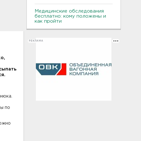
Медицинские обследования
бесплатно: кому положены и
как пройти
РЕКЛАМА
о,
 сыпать
я.
хнюка.
мы по
можно