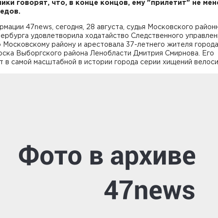
ики говорят, что, в конце концов, ему "прилетит" не ме
едов.
мации 47news, сегодня, 28 августа, судья Московского район
тербурга удовлетворила ходатайство Следственного управлен
 Московскому району и арестовала 37-летнего жителя город
рска Выборгского района Ленобласти Дмитрия Смирнова. Его
 в самой масштабной в истории города серии хищений велоси