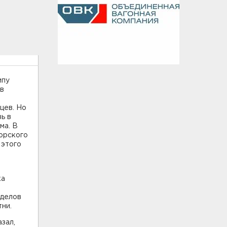
ипу
 в
цев. Но
вь в
ма. В
морского
 этого
ка
тделов
тни.
зал,