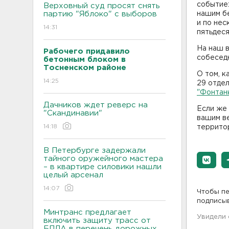
событие:
Верховный суд просят снять
партию "Яблоко" с выборов
нашим бе
и по нес
14:31
пятьдеся
На наш в
Рабочего придавило
собеседн
бетонным блоком в
Тосненском районе
О том, к
14:25
29 отдел
"Фонтан
Дачников ждет реверс на
Если же 
"Скандинавии"
вашим ве
14:18
террито
В Петербурге задержали
тайного оружейного мастера
– в квартире силовики нашли
целый арсенал
14:07
Чтобы пе
подписы
Минтранс предлагает
Увидели
включить защиту трасс от
БПЛА в перечень дорожных