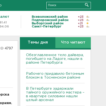
о
валют
Всеволожский район
+23
Подпорожский район
+23
81.41
Выборгский район
+21
94.06
Санкт-Петербург
+23
Темы дня
Что читают
4797
Обезглавленное тело дайвера,
погибшего на Ладоге, нашли в
районе Петербурга
Рабочего придавило бетонным
блоком в Тосненском районе
В Петербурге задержали
тайного оружейного мастера –
орска
в квартире силовики нашли
целый арсенал
ториям.