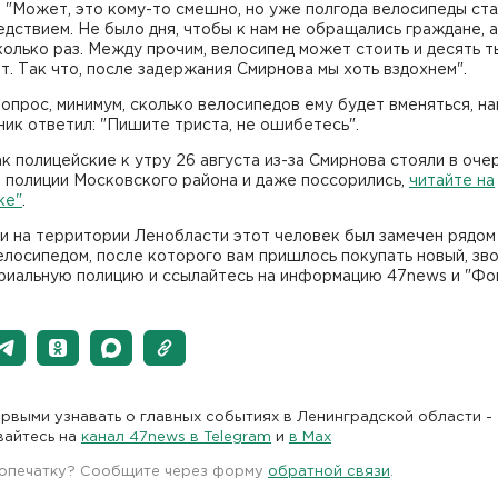
 "Может, это кому-то смешно, но уже полгода велосипеды ст
дствием. Не было дня, чтобы к нам не обращались граждане, 
колько раз. Между прочим, велосипед может стоить и десять ты
т. Так что, после задержания Смирнова мы хоть вздохнем".
опрос, минимум, сколько велосипедов ему будет вменяться, н
ик ответил: "Пишите триста, не ошибетесь".
ак полицейские к утру 26 августа из-за Смирнова стояли в оче
 полиции Московского района и даже поссорились,
читайте на
ке"
.
и на территории Ленобласти этот человек был замечен рядом
лосипедом, после которого вам пришлось покупать новый, зво
риальную полицию и ссылайтесь на информацию 47news и "Фон
рвыми узнавать о главных событиях в Ленинградской области -
вайтесь на
канал 47news в Telegram
и
в Maх
 опечатку? Сообщите через форму
обратной связи
.