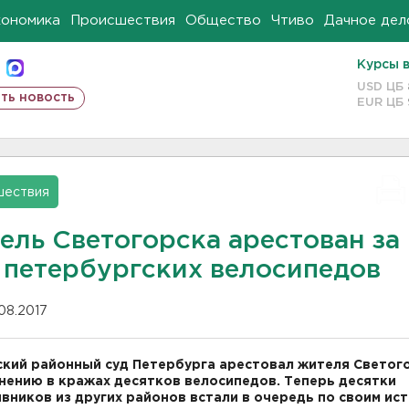
кономика
Происшествия
Общество
Чтиво
Дачное дел
Курсы 
USD ЦБ
ть новость
EUR ЦБ
шествия
ель Светогорска арестован за
 петербургских велосипедов
.08.2017
кий районный суд Петербурга арестовал жителя Светог
нению в кражах десятков велосипедов. Теперь десятки
вников из других районов встали в очередь по своим ис