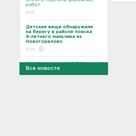
работ
13:55
Детские вещи обнаружили
на берегу в районе поиска
9-летнего мальчика из
Новогорелово
13:36
Новый начальник УФСИН
Все новости
появился в Петербурге и
Ленобласти
13:20
Минцифры: Детям не будут
ограничивать доступ в
соцсети
13:06
В Шапках установили
информационный щит у