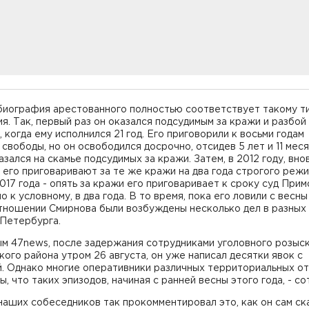
 биография арестованного полностью соответствует такому т
я. Так, первый раз он оказался подсудимым за кражи и разбой
 когда ему исполнился 21 год. Его приговорили к восьми годам
свободы, но он освободился досрочно, отсидев 5 лет и 11 меся
азался на скамье подсудимых за кражи. Затем, в 2012 году, вно
его приговаривают за те же кражи на два года строгого режи
017 года - опять за кражи его приговаривает к сроку суд При
но к условному, в два года. В то время, пока его ловили с весны
отношении Смирнова были возбуждены несколько дел в разных
 Петербурга.
ым 47news, после задержания сотрудниками уголовного розыс
ого района утром 26 августа, он уже написал десятки явок с
й. Однако многие оперативники различных территориальных о
, что таких эпизодов, начиная с ранней весны этого года, - со
наших собеседников так прокомментировал это, как он сам ска