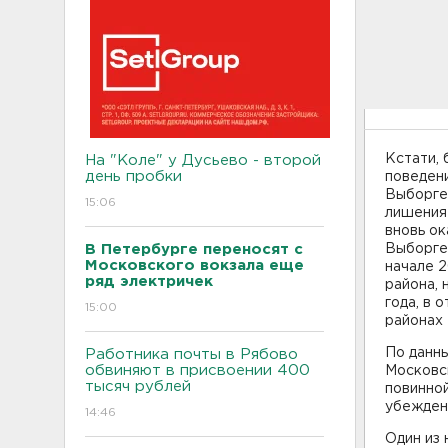
Кстати,
На "Коле" у Дусьево - второй
день пробки
поведени
Выборге,
15:06
лишения 
вновь ок
В Петербурге переносят с
Выборге 
Московского вокзала еще
начале 2
ряд электричек
района, 
года, в 
15:00
районах
По данн
Работника почты в Рябово
обвиняют в присвоении 400
Московск
тысяч рублей
повинно
убеждены
14:46
Один из 