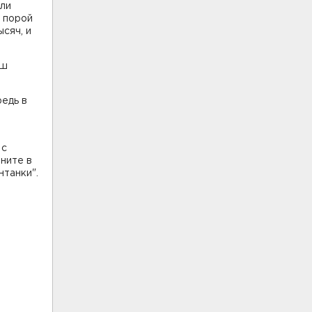
али
а порой
сяч, и
аш
редь в
 с
ните в
танки".