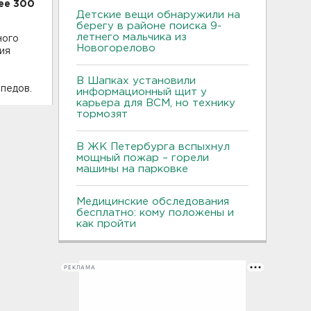
нее 300
Детские вещи обнаружили на
берегу в районе поиска 9-
летнего мальчика из
ного
Новогорелово
ия
а
В Шапках установили
педов.
информационный щит у
карьера для ВСМ, но технику
тормозят
В ЖК Петербурга вспыхнул
мощный пожар – горели
машины на парковке
Медицинские обследования
бесплатно: кому положены и
как пройти
РЕКЛАМА