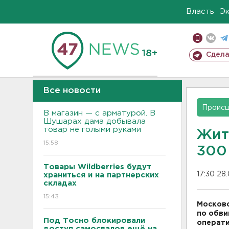
Власть
Э
18+
Сдела
Все новости
Проис
В магазин — с арматурой. В
Шушарах дама добывала
товар не голыми руками
Жит
15:58
300
Товары Wildberries будут
17:30 28
храниться и на партнерских
складах
15:43
Московс
по обви
Под Тосно блокировали
операти
доступ самосвалов ещё на