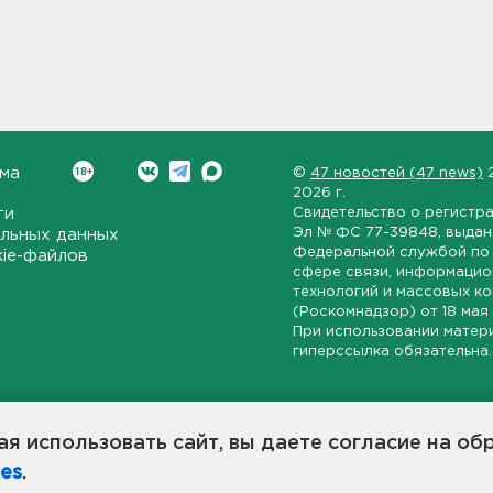
ма
©
47 новостей (47 news)
2026 г.
ти
Свидетельство о регистр
Эл № ФС 77-39848
, выда
льных данных
Федеральной службой по 
kie-файлов
сфере связи, информаци
технологий и массовых к
(Роскомнадзор) от
18 мая
При использовании матер
гиперссылка обязательна.
ет-издание, направленное на всестороннее освещение политиче
ской области, экономической и инвестиционной активности в ре
я использовать сайт, вы даете согласие на об
7 новостей» станет популярной и конструктивной площадкой дл
es
.
оисходят в 47-м регионе России.