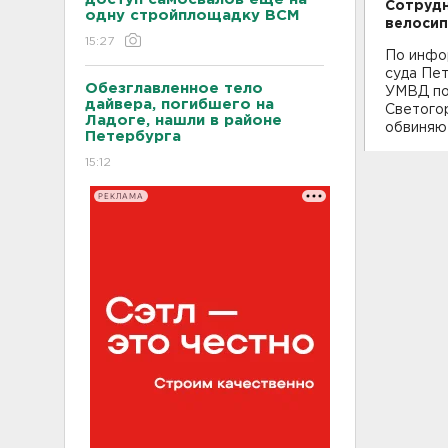
Сотрудн
одну стройплощадку ВСМ
велосип
15:27
По инфор
суда Пе
Обезглавленное тело
УМВД по
дайвера, погибшего на
Светого
Ладоге, нашли в районе
обвиняют
Петербурга
15:12
РЕКЛАМА