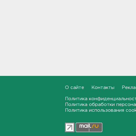
В Ленобласти обнаружили
могильник эпохи неолита
19:55, 06.08.2026
"Духота, комары, слепни". В
Ленобласти с трудом, но
находят грибы и ягоды в лесу
19:36, 06.08.2026
Ученые пришли к выводу, что
дача или проживание рядом с
парком спасает от этой
болезни
О сайте
Контакты
Рекла
19:07, 06.08.2026
Политика конфиденциальнос
Политика обработки персона
Для иностранных
абитуриентов хотят ввести
Политика использования coo
экзамен по русскому
18:49, 06.08.2026