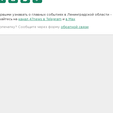
рвыми узнавать о главных событиях в Ленинградской области -
вайтесь на
канал 47news в Telegram
и
в Maх
 опечатку? Сообщите через форму
обратной связи
.