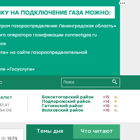
о
валют
Бокситогорский район
+15
Подпорожский район
+14
81.41
Гатчинский район
+16
94.06
Волховский район
+16
Темы дня
Что читают
1979