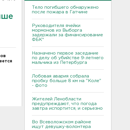
Тело погибшего обнаружено
после пожара в Гатчине
ыше
Руководителя ячейки
мормонов из Выборга
задержали за финансирование
ФБК*
Назначено первое заседание
сов
по делу об убийстве 9-летнего
реется
мальчика из Петербурга
Лобовая авария собрала
пробку больше 8 км на "Коле"
- фото
Жителей Ленобласти
предупреждают, что погода
завтра испортится, и серьезно
Во Всеволожском районе
ищут девушку-волонтера