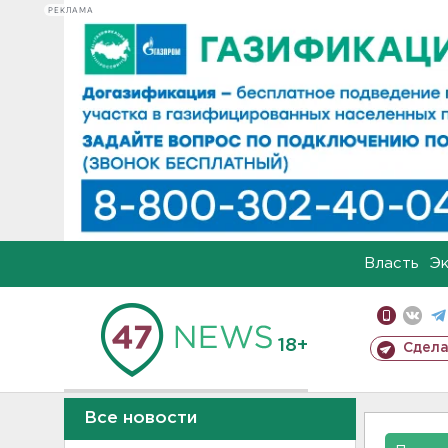
РЕКЛАМА
Власть
Э
18+
Сдела
Все новости