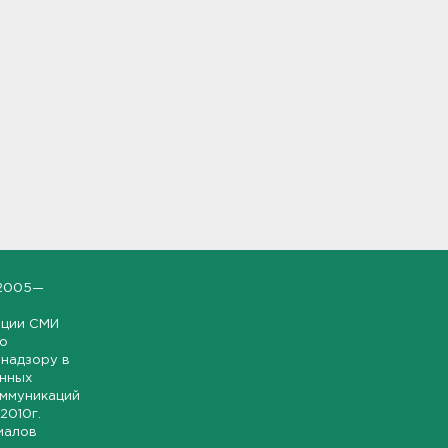
2005—
ации СМИ
но
надзору в
онных
оммуникаций
 2010г.
иалов