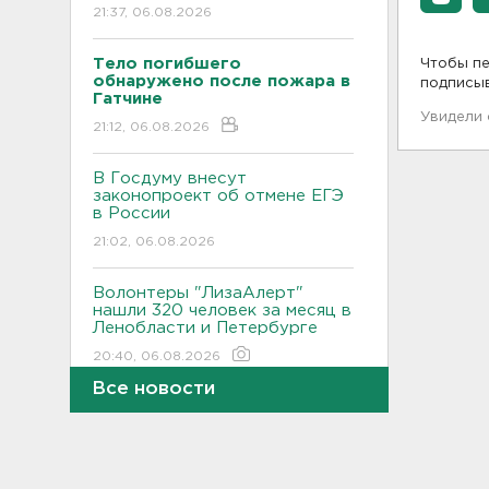
21:37, 06.08.2026
Тело погибшего
Чтобы пе
обнаружено после пожара в
подписы
Гатчине
Увидели
21:12, 06.08.2026
В Госдуму внесут
законопроект об отмене ЕГЭ
в России
21:02, 06.08.2026
Волонтеры "ЛизаАлерт"
нашли 320 человек за месяц в
Ленобласти и Петербурге
20:40, 06.08.2026
Все новости
Стало известно, во сколько
обойдется собрать ребенка в
школу на ресейле
20:18, 06.08.2026