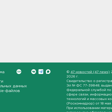
ма
©
47 новостей (47 news)
2026 г.
ти
Свидетельство о регистр
Эл № ФС 77-39848
, выда
льных данных
Федеральной службой по 
kie-файлов
сфере связи, информаци
технологий и массовых к
(Роскомнадзор) от
18 мая
При использовании матер