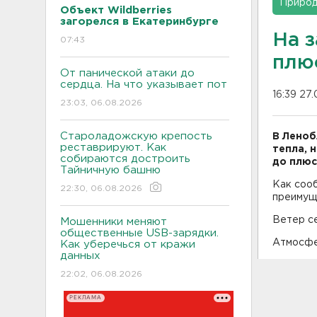
Приро
Объект Wildberries
загорелся в Екатеринбурге
На 
07:43
плюс
От панической атаки до
сердца. На что указывает пот
16:39 27
23:03, 06.08.2026
Староладожскую крепость
В Леноб
реставрируют. Как
тепла, 
собираются достроить
до плюс 
Тайничную башню
Как соо
22:30, 06.08.2026
преимущ
Ветер се
Мошенники меняют
общественные USB-зарядки.
Атмосфе
Как уберечься от кражи
данных
22:02, 06.08.2026
РЕКЛАМА