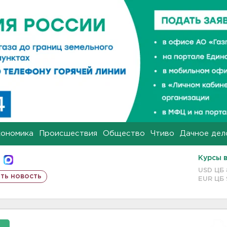
кономика
Происшествия
Общество
Чтиво
Дачное дел
Курсы 
USD ЦБ
ть новость
EUR ЦБ