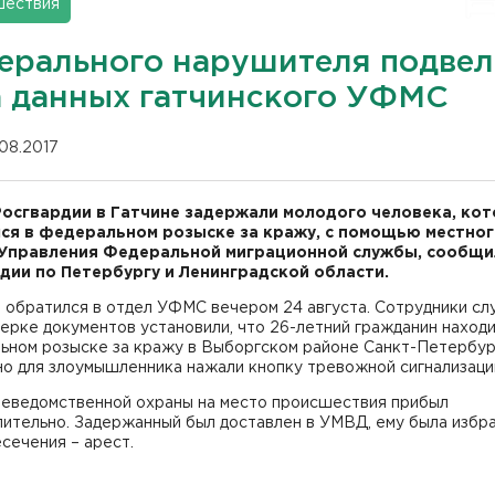
шествия
ерального нарушителя подвел
а данных гатчинского УФМС
.08.2017
осгвардии в Гатчине задержали молодого человека, ко
ся в федеральном розыске за кражу, с помощью местно
Управления Федеральной миграционной службы, сообщи
дии по Петербургу и Ленинградской области.
 обратился в отдел УФМС вечером 24 августа. Сотрудники с
ерке документов установили, что 26-летний гражданин находи
ьном розыске за кражу в Выборгском районе Санкт-Петербург
но для злоумышленника нажали кнопку тревожной сигнализаци
неведомственной охраны на место происшествия прибыл
лительно. Задержанный был доставлен в УМВД, ему была избр
сечения – арест.