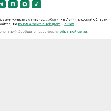
рвыми узнавать о главных событиях в Ленинградской области -
вайтесь на
канал 47news в Telegram
и
в Maх
 опечатку? Сообщите через форму
обратной связи
.