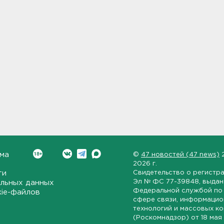
ма
©
47 новостей (47 news)
2026 г.
ти
Свидетельство о регистр
Эл № ФС 77-39848
, выда
льных данных
Федеральной службой по 
kie-файлов
сфере связи, информаци
технологий и массовых к
(Роскомнадзор) от
18 мая