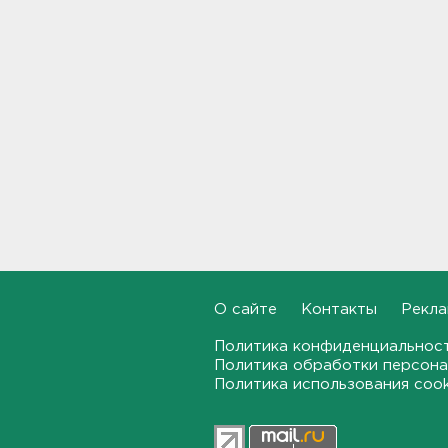
пропавшего в
Новогорелово. Он утонул
16:41
Бывшего директора Popcorn
Books приговорили к 4 годам
условно
16:16
Выходные в Ленобласти
порадуют теплом. Но
местами будет дождливо и
ветрено
16:02
О сайте
Контакты
Рекла
В магазин — с арматурой. В
Шушарах дама добывала
Политика конфиденциальнос
товар не голыми руками
Политика обработки персона
15:58
Политика использования coo
Товары Wildberries будут
храниться и на партнерских