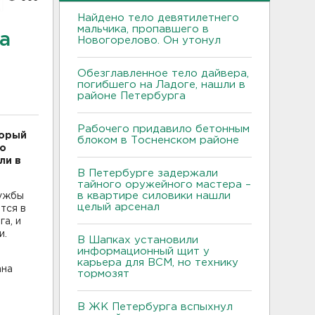
Найдено тело девятилетнего
мальчика, пропавшего в
а
Новогорелово. Он утонул
Обезглавленное тело дайвера,
погибшего на Ладоге, нашли в
районе Петербурга
Рабочего придавило бетонным
торый
блоком в Тосненском районе
го
ли в
В Петербурге задержали
тайного оружейного мастера –
в квартире силовики нашли
лужбы
целый арсенал
тся в
а, и
и.
В Шапках установили
информационный щит у
карьера для ВСМ, но технику
ана
тормозят
В ЖК Петербурга вспыхнул