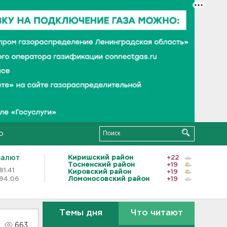
о
валют
Киришский район
+22
Тосненский район
+19
81.41
Кировский район
+19
94.06
Ломоносовский район
+19
Темы дня
Что читают
663