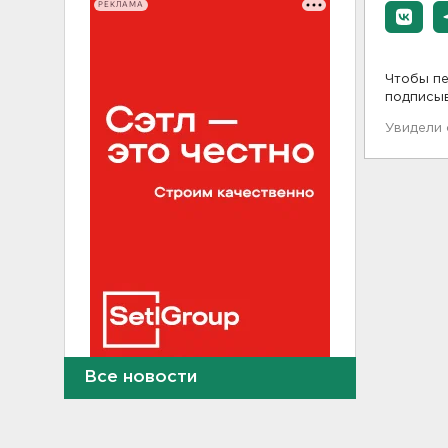
РЕКЛАМА
Чтобы пе
подписы
Увидели
Все новости
Найдено тело
девятилетнего мальчика,