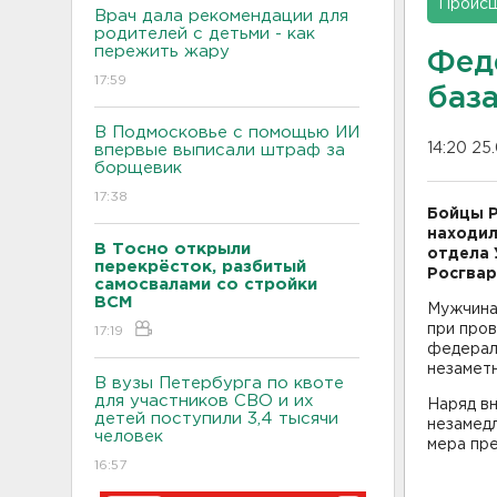
Проис
Врач дала рекомендации для
родителей с детьми - как
пережить жару
Фед
17:59
баз
В Подмосковье с помощью ИИ
14:20 25
впервые выписали штраф за
борщевик
17:38
Бойцы Р
находил
В Тосно открыли
отдела 
перекрёсток, разбитый
Росгвар
самосвалами со стройки
ВСМ
Мужчина
при пров
17:19
федерал
незамет
В вузы Петербурга по квоте
для участников СВО и их
Наряд в
детей поступили 3,4 тысячи
незамед
человек
мера пре
16:57