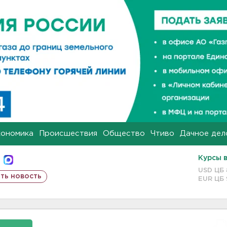
кономика
Происшествия
Общество
Чтиво
Дачное дел
Курсы 
USD ЦБ
ть новость
EUR ЦБ