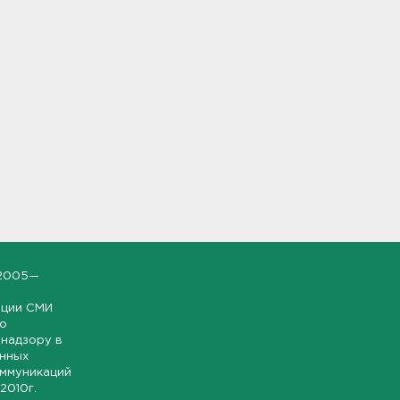
2005—
ации СМИ
но
надзору в
онных
оммуникаций
 2010г.