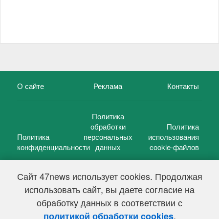
О сайте
Реклама
Контакты
Политика
обработки
Политика
Политика
персональных
использования
конфиденциальности
данных
cookie-файлов
Сайт 47news использует cookies. Продолжая
использовать сайт, вы даете согласие на
©
47 новостей (47 news)
2005 — 2026 г.
обработку данных в соответствии с
Свидетельство о регистрации СМИ Эл № ФС 77-39848, выдано
Федеральной службой по надзору в сфере связи,
.
политикой обработки cookies