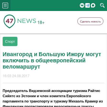
18+
Сделать новость
Спорт
Ивангород и Большую Ижору могут
включить в общеевропейский
веломаршрут
16:03 24.08.2017
Председатель Видземской ассоциации туризма Райтис
Сийятс из Эстонии и член комитета Европейского
парламента по транспорту и туризму Михаэль Крамер из
Финляндии протестировали велосипедные трассы