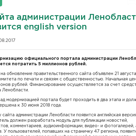
айта администрации Леноблас
ится english version
.08.2017
рнизацию официального портала администрации Леноб
ется потратить 5 миллионов рублей.
на обновление правительственного сайта объявлен 21 августа
омитета по печати и связям с общественностью. Начальная це
ионов рублей. Финансирование осуществляется за счет средс
 Ленобласти.
ад модернизацией портала будет проходить в два этапа и дол
ершена к 30 июня 2018 года.
у сайта администрации Ленобласти появится английская версия
ель должен разработать модуль для публикации новостей,
ов, комментариев, аудиоинформации, видео- и фотогалерей, 
. У пользователей, попавших на страничку 47 региона, появит