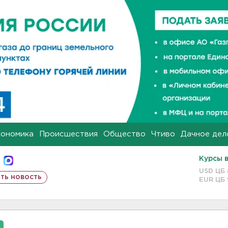
кономика
Происшествия
Общество
Чтиво
Дачное дел
Курсы 
USD ЦБ
ть новость
EUR ЦБ