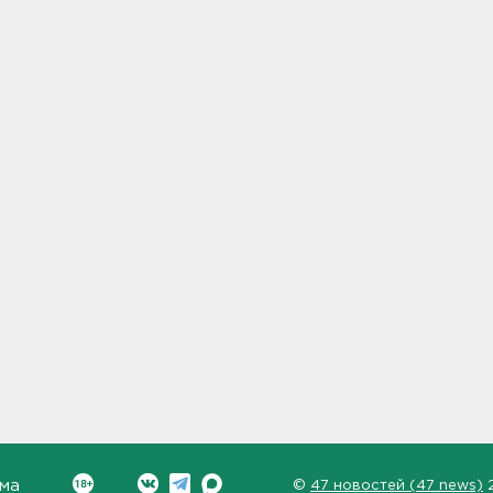
ма
©
47 новостей (47 news)