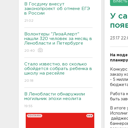
Власть
В Госдуму внесут
законопроект об отмене ЕГЭ
в России
У с
21:02
появ
Волонтеры "ЛизаАлерт"
23:17 22
нашли 320 человек за месяц в
Ленобласти и Петербурге
20:40
На моде
планиру
Стало известно, во сколько
обойдется собрать ребенка в
Конкурс 
школу на ресейле
заказу к
- 5 милл
20:18
бюджета
В Ленобласти обнаружили
Работа н
могильник эпохи неолита
быть зав
19:55
В итоге 
Исполнит
РЕКЛАМА
дайджест
баннеров