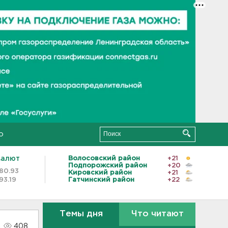
о
валют
Волосовский район
+21
Подпорожский район
+20
80.93
Кировский район
+21
93.19
Гатчинский район
+22
Темы дня
Что читают
408