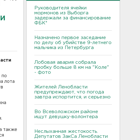
Руководителя ячейки
мормонов из Выборга
ти
задержали за финансирование
ФБК*
Назначено первое заседание
по делу об убийстве 9-летнего
мальчика из Петербурга
ласти
Лобовая авария собрала
пробку больше 8 км на "Коле"
- фото
 по
на лота
Жителей Ленобласти
тв
предупреждают, что погода
завтра испортится, и серьезно
жна
Во Всеволожском районе
ищут девушку-волонтера
.
а также
Неслыханная жестокость.
ся
Депутатов ЗакСа Ленобласти