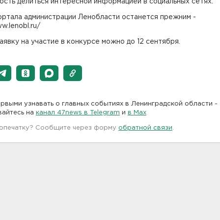
ость делиться интересной информацией в социальных сетях.
ортала администрации Ленобласти останется прежним -
w.lenobl.ru/
аявку на участие в конкурсе можно до 12 сентября.
рвыми узнавать о главных событиях в Ленинградской области -
вайтесь на
канал 47news в Telegram
и
в Maх
 опечатку? Сообщите через форму
обратной связи
.