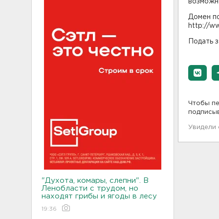
возможн
Домен п
http://ww
Подать з
Чтобы пе
подписы
Увидели
"Духота, комары, слепни". В
Ленобласти с трудом, но
находят грибы и ягоды в лесу
19:36