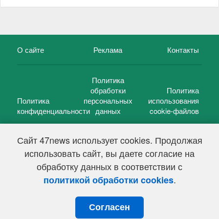
О сайте
Реклама
Контакты
Политика
обработки
Политика
Политика
персональных
использования
конфиденциальности
данных
cookie-файлов
Сайт 47news использует cookies. Продолжая
использовать сайт, вы даете согласие на
©
47 новостей (47 news)
2005 — 2026 г.
обработку данных в соответствии с
Свидетельство о регистрации СМИ Эл № ФС 77-39848, выдано
Федеральной службой по надзору в сфере связи,
.
политикой обработки cookies
информационных технологий и массовых коммуникаций
(Роскомнадзор) от 18 мая 2010г.
Согласен