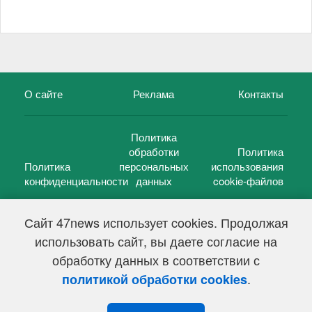
О сайте
Реклама
Контакты
Политика
обработки
Политика
Политика
персональных
использования
конфиденциальности
данных
cookie-файлов
Сайт 47news использует cookies. Продолжая
использовать сайт, вы даете согласие на
©
47 новостей (47 news)
2005 — 2026 г.
обработку данных в соответствии с
Свидетельство о регистрации СМИ Эл № ФС 77-39848, выдано
Федеральной службой по надзору в сфере связи,
.
политикой обработки cookies
информационных технологий и массовых коммуникаций
(Роскомнадзор) от 18 мая 2010г.