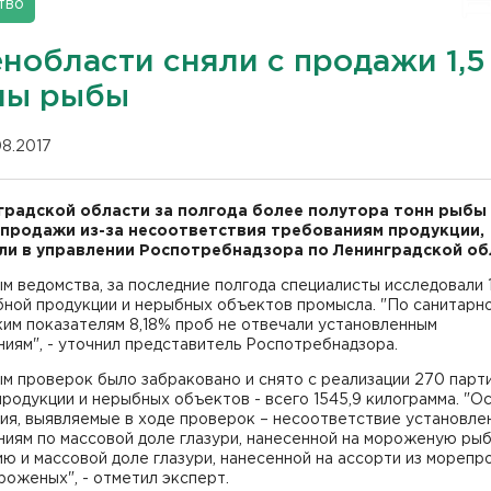
тво
енобласти сняли с продажи 1,5
ны рыбы
08.2017
градской области за полгода более полутора тонн рыбы
 продажи из-за несоответствия требованиям продукции,
и в управлении Роспотребнадзора по Ленинградской об
м ведомства, за последние полгода специалисты исследовали 
бной продукции и нерыбных объектов промысла. "По санитарн
им показателям 8,18% проб не отвечали установленным
иям", - уточнил представитель Роспотребнадзора.
м проверок было забраковано и снято с реализации 270 парт
родукции и нерыбных объектов - всего 1545,9 килограмма. "О
ия, выявляемые в ходе проверок – несоответствие установле
ниям по массовой доле глазури, нанесенной на мороженую ры
ю и массовой доле глазури, нанесенной на ассорти из морепр
оженых", - отметил эксперт.