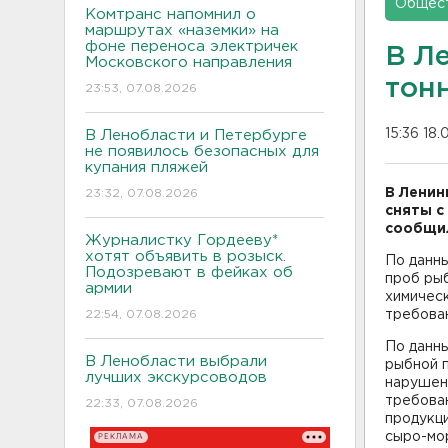
Общес
Комтранс напомнил о
маршрутах «наземки» на
фоне переноса электричек
В Л
Московского направления
тон
23:53, 07.08.2026
15:36 18.
В Ленобласти и Петербурге
не появилось безопасных для
купания пляжей
В Ленин
23:32, 07.08.2026
сняты с
сообщил
Журналистку Гордееву*
хотят объявить в розыск.
По данны
Подозревают в фейках об
проб ры
армии
химическ
22:54, 07.08.2026
требован
По данны
В Ленобласти выбрали
рыбной п
лучших экскурсоводов
нарушен
требова
22:33, 07.08.2026
продукци
сыро-мор
РЕКЛАМА