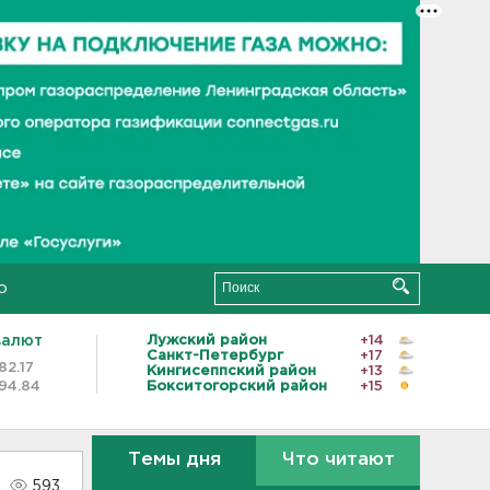
о
валют
Лужский район
+14
Санкт-Петербург
+17
82.17
Кингисеппский район
+13
94.84
Бокситогорский район
+15
Темы дня
Что читают
593