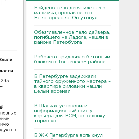
Найдено тело девятилетнего
мальчика, пропавшего в
Новогорелово. Он утонул
Обезглавленное тело дайвера,
погибшего на Ладоге, нашли в
районе Петербурга
Рабочего придавило бетонным
 были
блоком в Тосненском районе
ласти.
В Петербурге задержали
1295
тайного оружейного мастера –
в квартире силовики нашли
о-
целый арсенал
В Шапках установили
ий
информационный щит у
сновные
карьера для ВСМ, но технику
нным
тормозят
бную
одуктов
В ЖК Петербурга вспыхнул