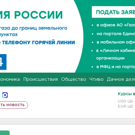
кономика
Происшествия
Общество
Чтиво
Дачное дел
Курсы 
USD ЦБ
ть новость
EUR ЦБ