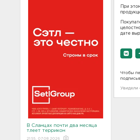
При этом
продукци
Покупат
целостно
дате выр
Чтобы пе
подписы
Увидели
В Сланцах почти два месяца
тлеет террикон
21:55, 07.08.2026