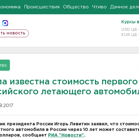
кономика
Происшествия
Общество
Чтиво
Дачное дел
Курсы 
USD ЦБ
ть новость
EUR ЦБ
тво
ла известна стоимость первого
сийского летающего автомоби
08.2017
к президента России Игорь Левитин заявил, что стоимо
тного автомобиля в России через 10 лет может составит
долларов, сообщает
РИА "Новости"
.