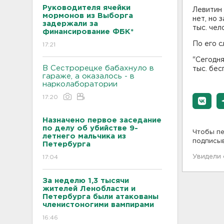
Руководителя ячейки
Левитин
мормонов из Выборга
нет, но 
задержали за
тыс. чел
финансирование ФБК*
По его с
17:21
"Сегодня
В Сестрорецке бабахнуло в
тыс. бес
гараже, а оказалось - в
нарколаборатории
17:20
Назначено первое заседание
по делу об убийстве 9-
Чтобы пе
летнего мальчика из
подписы
Петербурга
Увидели
17:04
За неделю 1,3 тысячи
жителей Ленобласти и
Петербурга были атакованы
членистоногими вампирами
16:46