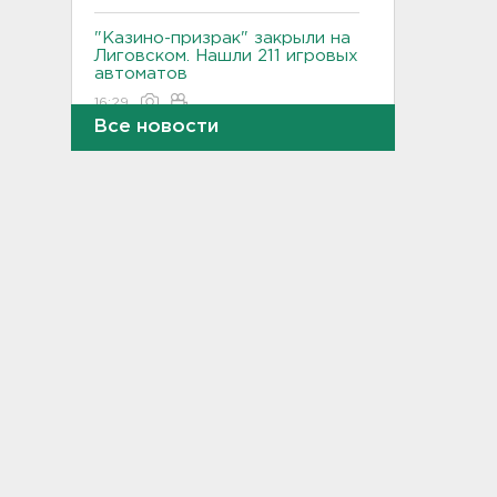
"Казино-призрак" закрыли на
Лиговском. Нашли 211 игровых
автоматов
16:29
Все новости
Бомбоубежища во
Всеволожске обследуют за
1,6 млн рублей
16:10
В Касимово BMW X7 влетел
и снёс детскую площадку -
фото
15:51
Лобовая авария собрала
пробку больше 8 км на
"Коле" - фото
15:32