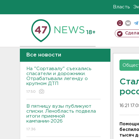
Власть
Э
18+
Сдела
Все новости
Общес
На "Сортавалу" съехались
спасатели и дорожники.
Отрабатывали легенду о
Ста
крупном ДТП
рос
17:50
16:21 17.
В пятницу вузы публикуют
списки. Ленобласть подвела
итоги приемной
кампании-2026
Помощни
17:36
беспило
тысяч 