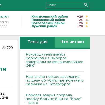
о
валют
Кингисеппский район
+26
Приозерский район
+25
80.93
Волосовский район
+26
93.19
Лужский район
+28
Темы дня
Что читают
729
Руководителя ячейки
мормонов из Выборга
задержали за финансирование
ФБК*
ля
Назначено первое заседание
по делу об убийстве 9-летнего
мальчика из Петербурга
сть
Лобовая авария собрала
ь 3–5
пробку больше 8 км на "Коле"
- фото