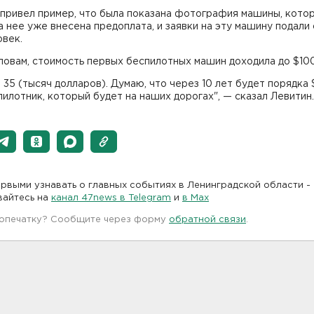
 привел пример, что была показана фотография машины, кото
за нее уже внесена предоплата, и заявки на эту машину подали
овек.
ловам, стоимость первых беспилотных машин доходила до $100
 35 (тысяч долларов). Думаю, что через 10 лет будет порядка 
пилотник, который будет на наших дорогах", — сказал Левитин.
рвыми узнавать о главных событиях в Ленинградской области -
вайтесь на
канал 47news в Telegram
и
в Maх
 опечатку? Сообщите через форму
обратной связи
.