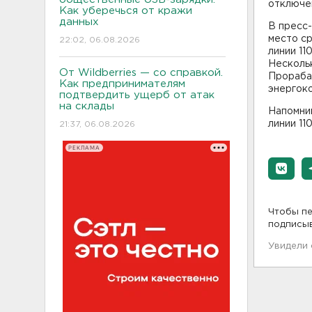
отключе
Как уберечься от кражи
данных
В пресс-
место с
22:02, 06.08.2026
линии 11
Нескольк
От Wildberries — со справкой.
Прораба
Как предпринимателям
энергок
подтвердить ущерб от атак
на склады
Напомни
линии 11
21:37, 06.08.2026
РЕКЛАМА
Чтобы пе
подписы
Увидели