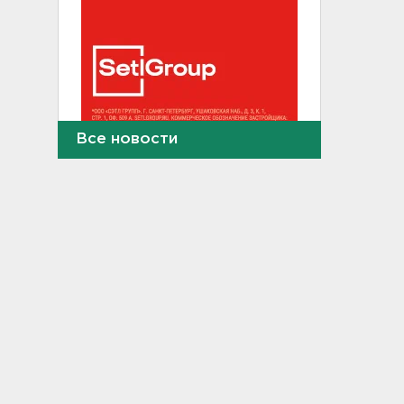
Все новости
Тело погибшего
обнаружено после пожара в
Гатчине
21:12, 06.08.2026
В Госдуму внесут
законопроект об отмене ЕГЭ
в России
21:02, 06.08.2026
Волонтеры "ЛизаАлерт"
нашли 320 человек за месяц в
Ленобласти и Петербурге
20:40, 06.08.2026