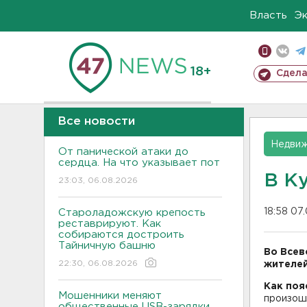
Власть
Э
18+
Сдела
Все новости
Недвиж
От панической атаки до
сердца. На что указывает пот
В К
23:03, 06.08.2026
18:58 07
Староладожскую крепость
реставрируют. Как
собираются достроить
Тайничную башню
Во Всев
22:30, 06.08.2026
жителей
Как поя
Мошенники меняют
произошл
общественные USB-зарядки.