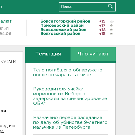
о
валют
Бокситогорский район
+15
Приозерский район
+17
81.41
Всеволожский район
+18
94.06
Волховский район
+15
Темы дня
Что читают
2314
Тело погибшего обнаружено
после пожара в Гатчине
Руководителя ячейки
мормонов из Выборга
задержали за финансирование
ФБК*
ячи
Назначено первое заседание
по делу об убийстве 9-летнего
ередачи
мальчика из Петербурга
ед