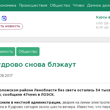
кономика
Происшествия
Общество
Чтиво
Дачное дел
Курсы 
USD ЦБ
ть новость
EUR ЦБ
имость
Общество
удрово снова блэкаут
.08.2017
оложском районе Ленобласти без света остались 34 тыс
, сообщили 47news в ЛОЭСК.
снили в местной администрации,
авария на линии электроп
а в Кудрово сегодня около шести вечера. Известно, что пер