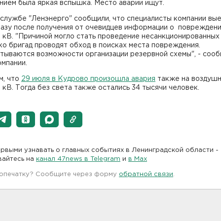
нием была яркая вспышка. Место аварии ищут.
службе "Ленэнерго" сообщили, что специалисты компании вые
разу после получения от очевидцев информации о повреждени
0 кВ. "Причиной могло стать проведение несанкционированных
о бригад проводят обход в поисках места повреждения.
тываются возможности организации резервной схемы", - сооб
омпании.
м, что
29 июля в Кудрово произошла авария
также на воздуш
0 кВ. Тогда без света также остались 34 тысячи человек.
рвыми узнавать о главных событиях в Ленинградской области -
вайтесь на
канал 47news в Telegram
и
в Maх
 опечатку? Сообщите через форму
обратной связи
.