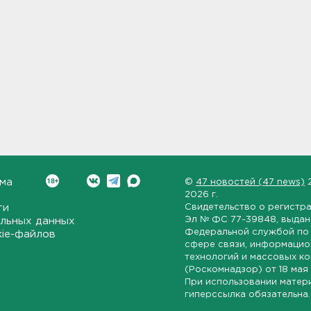
ма
©
47 новостей (47 news)
2026 г.
ти
Свидетельство о регистр
Эл № ФС 77-39848
, выда
льных данных
Федеральной службой по 
kie-файлов
сфере связи, информаци
технологий и массовых к
(Роскомнадзор) от
18 мая
При использовании матер
гиперссылка обязательна.