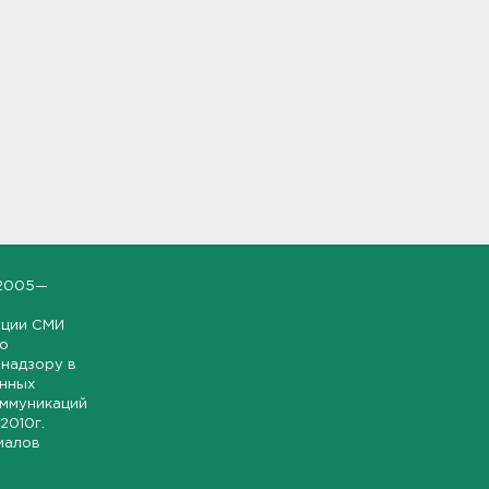
2005—
ации СМИ
но
надзору в
онных
оммуникаций
 2010г.
иалов