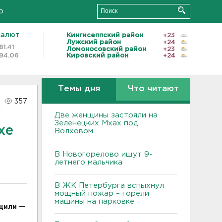
о
валют
Кингисеппский район
+23
Лужский район
+24
81.41
Ломоносовский район
+23
94.06
Кировский район
+24
Темы дня
Что читают
357
Две женщины застряли на
Зеленецких Мхах под
хе
Волховом
В Новогорелово ищут 9-
летнего мальчика
В ЖК Петербурга вспыхнул
мощный пожар – горели
машины на парковке
щили —