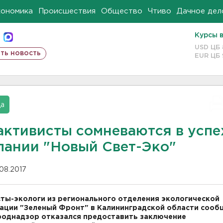
кономика
Происшествия
Общество
Чтиво
Дачное дел
Курсы 
USD ЦБ
ть новость
EUR ЦБ
да
активисты сомневаются в успе
пании "Новый Свет-Эко"
.08.2017
ты-экологи из регионального отделения экологической
ации "Зеленый Фронт" в Калининградской области сооб
однадзор отказался предоставить заключение