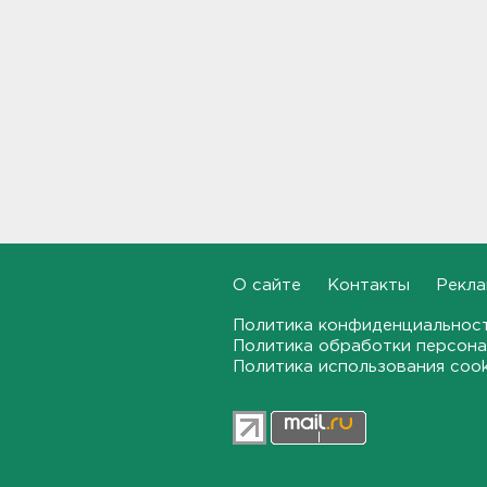
пунктов обмена
криптовалюты в "Москва-
Сити"
10:35
После ракетного обстрела и
атак беспилотников на
транспорт в Белгородской
области пострадали пятеро
10:10
С Ладоги эвакуировали
лодочника с заглохшим
О сайте
Контакты
Рекла
мотором
09:51
Политика конфиденциальнос
Политика обработки персона
Две женщины застряли на
Политика использования coo
Зеленецких Мхах под
Волховом
09:30
Пожар на объекте