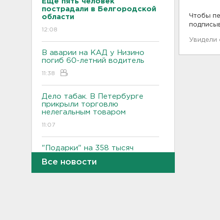
Еще пять человек
пострадали в Белгородской
Чтобы пе
области
подписы
12:08
Увидели
В аварии на КАД у Низино
погиб 60-летний водитель
11:38
Дело табак. В Петербурге
прикрыли торговлю
нелегальным товаром
11:07
"Подарки" на 358 тысяч
рублей забыл
Все новости
задекларировать гражданин
Кубы на границе в
Ивангороде
10:50
Задержаны 20 сотрудников