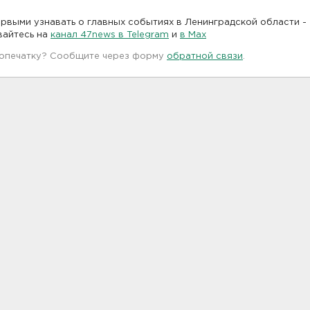
рвыми узнавать о главных событиях в Ленинградской области -
вайтесь на
канал 47news в Telegram
и
в Maх
 опечатку? Сообщите через форму
обратной связи
.