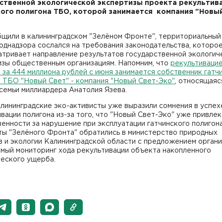
ственной экологической экспертизы проекта рекультив
ого полигона ТБО, которой занимается компания "Новый
бщили в калининградском "Зелёном Фронте", территориальный
днадзора сослался на требования законодательства, которое
атривает направление результатов государственной экологич
изы общественным организациям. Напомним, что
рекультивацие
 за 444 миллиона рублей с июня занимается собственник гатч
 ТБО "Новый Свет" - компания "Новый Свет-Эко"
, относящаяс
семьи миллиардера Анатолия Язева.
лининградские эко-активисты уже выразили сомнения в успех
вации полигона из-за того, что "Новый Свет-Эко" уже привлек
енности за нарушение при эксплуатации гатчинского полигон
ты "Зелёного Фронта" обратились в министерство природных
 и экологии Калининградской области с предложением органи
имый мониторинг хода рекультивации объекта накопленного
ческого ущерба.