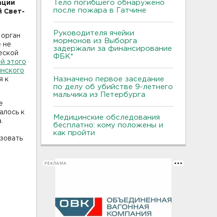
Тело погибшего обнаружено
ации
после пожара в Гатчине
 Свет-
Руководителя ячейки
 орган
мормонов из Выборга
 не
задержали за финансирование
еской
ФБК*
й этого
инского
Назначено первое заседание
я к
по делу об убийстве 9-летнего
мальчика из Петербурга
е
алось к
Медицинские обследования
а.
бесплатно: кому положены и
как пройти
зовать
РЕКЛАМА