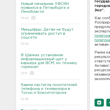
государ
Новый начальник УФСИН
городск
появился в Петербурге и
Эко".
Ленобласти
13:20
Как соо
Росприро
предусм
Минцифры: Детям не будут
эксперт
ограничивать доступ в
полигона
соцсети
полигона
13:06
активам 
Ранее ка
В Шапках установили
рекульти
информационный щит у
ответств
карьера для ВСМ, но технику
Активис
тормозят
ресурсов
12:51
независ
экологи
Карма настигла похитителей
телефона и телевизора в
Тосно и Бокситогорске
12:38