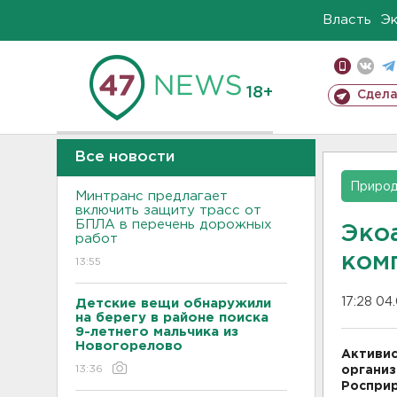
Власть
Э
18+
Сдела
Все новости
Приро
Минтранс предлагает
включить защиту трасс от
БПЛА в перечень дорожных
Эко
работ
ком
13:55
17:28 04
Детские вещи обнаружили
на берегу в районе поиска
9-летнего мальчика из
Новогорелово
Активис
13:36
организ
Росприр