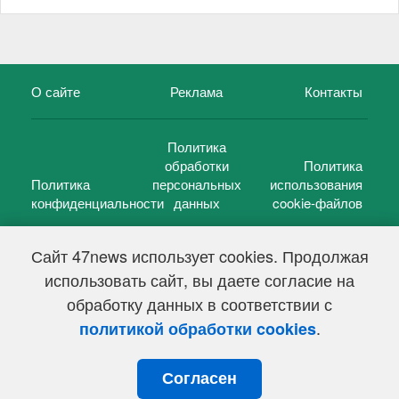
О сайте
Реклама
Контакты
Политика
обработки
Политика
Политика
персональных
использования
конфиденциальности
данных
cookie-файлов
Сайт 47news использует cookies. Продолжая
использовать сайт, вы даете согласие на
©
47 новостей (47 news)
2005 — 2026 г.
обработку данных в соответствии с
Свидетельство о регистрации СМИ Эл № ФС 77-39848, выдано
Федеральной службой по надзору в сфере связи,
.
политикой обработки cookies
информационных технологий и массовых коммуникаций
(Роскомнадзор) от 18 мая 2010г.
Согласен