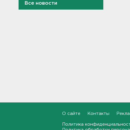
Все новости
22:51, 05.08.2026
Как правильно гасить ипотеку
в Петербурге. Срок и
переплату можно сократить в
разы
22:24, 05.08.2026
Ступень ракеты Falcon
9 врезалась в Луну
21:58, 05.08.2026
Где и когда в Выборге ждать
отключения горячей воды
21:45, 05.08.2026
Показываем канал и лодку,
что наехала на детей на
О сайте
Контакты
Рекла
матрасе - фото и видео
21:14, 05.08.2026
Политика конфиденциальнос
Политика обработки персона