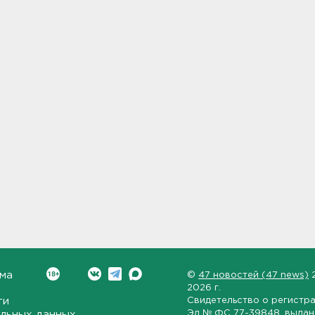
ма
©
47 новостей (47 news)
2026 г.
ти
Свидетельство о регистр
Эл № ФС 77-39848
, выда
льных данных