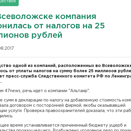
шествия
Всеволожске компания
нилась от налогов на 25
лионов рублей
08.2017
ство одной из компаний, расположенных во Всеволожске
ось от уплаты налогов на сумму более 25 миллиоов рубле
т пресс-служба Следственного комитета РФ по Ленингр
.
м 47news, речь идет о компании "Альтаир".
 сумм в декларации по налогу на добавленную стоимость ком
вала договором с посторонней фирмой, якобы оказывавшей
ции услуги. Проверка правоохранителей доказала, что эти ра
ились.
ящее время устанавливается причиненный бюджету ущерб и
ельства произошедшего. Возбуждено уголовное дело по приз