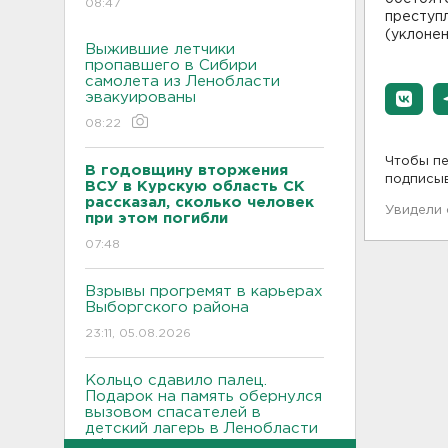
08:47
преступл
(уклонен
Выжившие летчики
пропавшего в Сибири
самолета из Ленобласти
эвакуированы
08:22
Чтобы пе
В годовщину вторжения
подписы
ВСУ в Курскую область СК
рассказал, сколько человек
Увидели
при этом погибли
07:48
Взрывы прогремят в карьерах
Выборгского района
23:11, 05.08.2026
Кольцо сдавило палец.
Подарок на память обернулся
вызовом спасателей в
детский лагерь в Ленобласти
- фото