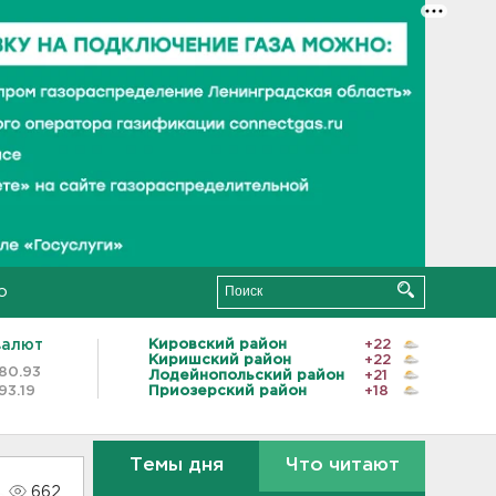
о
валют
Кировский район
+22
Киришский район
+22
80.93
Лодейнопольский район
+21
93.19
Приозерский район
+18
Темы дня
Что читают
662