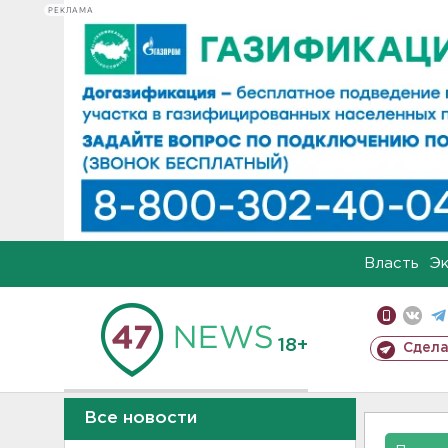
РЕКЛАМА
Власть
Э
18+
Сдела
Все новости