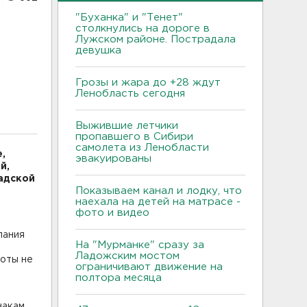
"Буханка" и "Тенет"
столкнулись на дороге в
Лужском районе. Пострадала
девушка
Грозы и жара до +28 ждут
Ленобласть сегодня
Выжившие летчики
пропавшего в Сибири
самолета из Ленобласти
,
эвакуированы
й,
адской
Показываем канал и лодку, что
наехала на детей на матрасе -
фото и видео
пания
На "Мурманке" сразу за
Ладожским мостом
боты не
ограничивают движение на
полтора месяца
накам