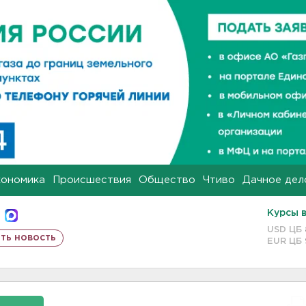
кономика
Происшествия
Общество
Чтиво
Дачное дел
Курсы 
USD ЦБ
ть новость
EUR ЦБ