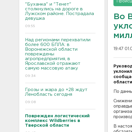
Проис
"Буханка" и "Тенет"
столкнулись на дороге в
Лужском районе. Пострадала
Во 
девушка
укло
09:55
мил
Над регионами перехватили
более 600 БПЛА: в
19:47 01.
Воронежской области
повреждены
агропредприятия, в
Ярославской отражают
Руковод
самую массовую атаку
уклонил
09:34
сообщае
области
Грозы и жара до +28 ждут
По данны
Ленобласть сегодня
Снижение
09:08
оправды
организа
Поврежден логистический
производ
комплекс Wildberries в
Тверской области
В насто
обстоят