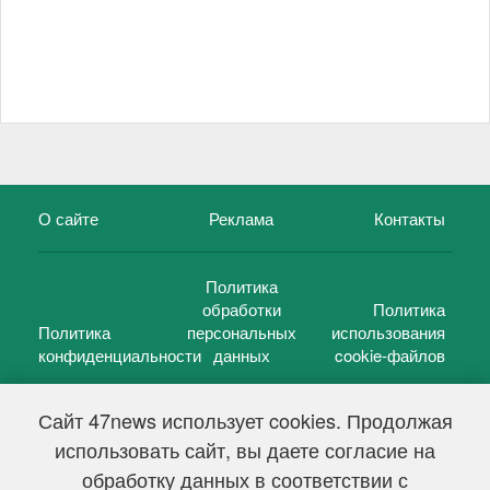
О сайте
Реклама
Контакты
Политика
обработки
Политика
Политика
персональных
использования
конфиденциальности
данных
cookie-файлов
Сайт 47news использует cookies. Продолжая
использовать сайт, вы даете согласие на
©
47 новостей (47 news)
2005 — 2026 г.
обработку данных в соответствии с
Свидетельство о регистрации СМИ Эл № ФС 77-39848, выдано