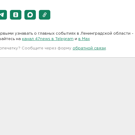
рвыми узнавать о главных событиях в Ленинградской области -
вайтесь на
канал 47news в Telegram
и
в Maх
 опечатку? Сообщите через форму
обратной связи
.