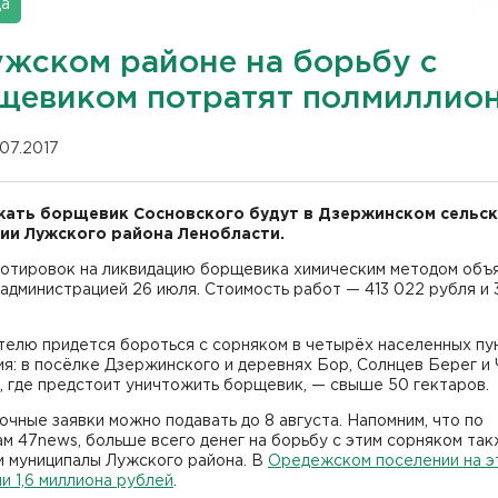
да
ужском районе на борьбу с
щевиком потратят полмиллио
.07.2017
ать борщевик Сосновского будут в Дзержинском сельс
ии Лужского района Ленобласти.
котировок на ликвидацию борщевика химическим методом объ
администрацией 26 июля. Стоимость работ — 413 022 рубля и 
телю придется бороться с сорняком в четырёх населенных пу
я: в посёлке Дзержинского и деревнях Бор, Солнцев Берег и 
, где предстоит уничтожить борщевик, — свыше 50 гектаров.
чные заявки можно подавать до 8 августа. Напомним, что по
м 47news, больше всего денег на борьбу с этим сорняком та
и муниципалы Лужского района. В
Оредежском поселении на э
и 1,6 миллиона рублей
.