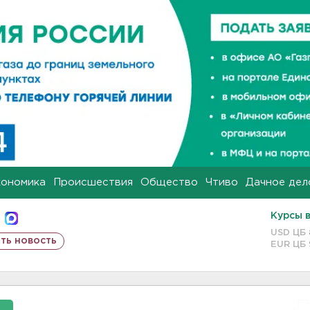
кономика
Происшествия
Общество
Чтиво
Дачное дел
Курсы 
USD ЦБ
ть новость
EUR ЦБ