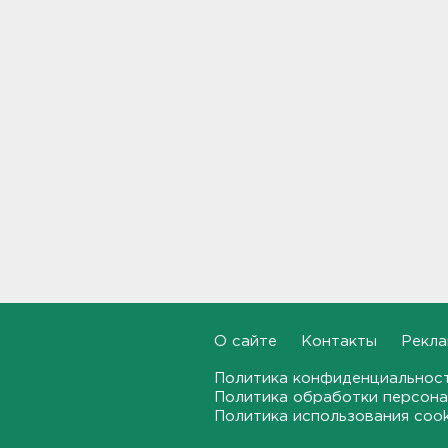
Показываем канал и лодку,
что наехала на детей на
матрасе - фото и видео
21:14, 05.08.2026
Не путать с черникой.
Ядовитый вороний глаз
созрел в лесах Ленобласти
20:55, 05.08.2026
В Росстате рассказали, как
за неделю изменились цены
на бензин в Ленобласти и
других регионах
20:32, 05.08.2026
О сайте
Контакты
Рекла
В Ленобласти маломерное
Политика конфиденциальнос
судно наехало на матрас с
Политика обработки персона
детьми
Политика использования coo
20:13, 05.08.2026