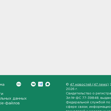
ма
©
47 новостей (47 news)
2026 г.
ти
Свидетельство о регистр
Эл № ФС 77-39848
, выда
льных данных
Федеральной службой по 
kie-файлов
сфере связи, информаци