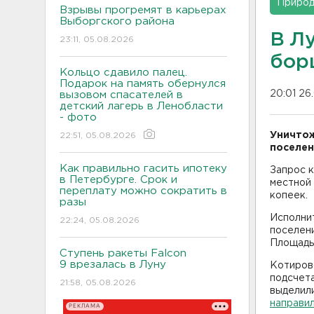
Приро
Взрывы прогремят в карьерах
Выборгского района
В Л
23:11, 05.08.2026
бор
Кольцо сдавило палец.
Подарок на память обернулся
20:01 26
вызовом спасателей в
детский лагерь в Ленобласти
- фото
Уничтож
22:51, 05.08.2026
поселен
Как правильно гасить ипотеку
Запрос 
в Петербурге. Срок и
местной 
переплату можно сократить в
копеек.
разы
Исполни
22:24, 05.08.2026
поселени
Площадь
Ступень ракеты Falcon
9 врезалась в Луну
Котирово
подсчета
21:58, 05.08.2026
выделил
направил
РЕКЛАМА