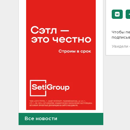
Чтобы пе
подписы
Увидели
Где и когда в Выборге ждать
Все новости
отключения горячей воды
21:45, 05.08.2026