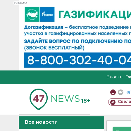
РЕКЛАМА
Власть
Э
18+
Сдела
Все новости