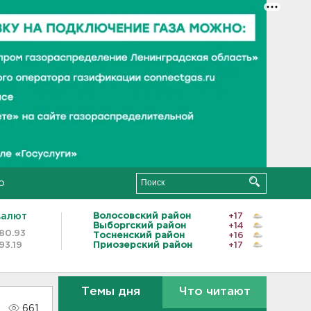
о
валют
Волосовский район
+17
Выборгский район
+14
80.93
Тосненский район
+16
93.19
Приозерский район
+17
Темы дня
Что читают
661