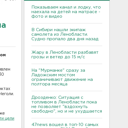
Показываем канал и лодку, что
наехала на детей на матрасе -
фото и видео
на
В Сибири нашли экипаж
самолета из Ленобласти.
Судно пропало два дня назад
Жару в Ленобласти разбавят
ком
грозы и ветер до 15 м/с
явлен
На "Мурманке" сразу за
30
Ладожским мостом
ограничивают движение на
полтора месяца
нктах
Чеголи.
Дрозденко: Ситуация с
топливом в Ленобласти пока
не позволяет "вздохнуть
свободно", но и не ухудшается
кже
ти цели
47news вошел в топ-10 самых