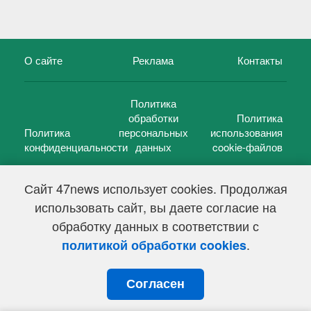
О сайте
Реклама
Контакты
Политика
обработки
Политика
Политика
персональных
использования
конфиденциальности
данных
cookie-файлов
Сайт 47news использует cookies. Продолжая
использовать сайт, вы даете согласие на
©
47 новостей (47 news)
2005 — 2026 г.
обработку данных в соответствии с
Свидетельство о регистрации СМИ Эл № ФС 77-39848, выдано
Федеральной службой по надзору в сфере связи,
.
политикой обработки cookies
информационных технологий и массовых коммуникаций
(Роскомнадзор) от 18 мая 2010г.
Согласен