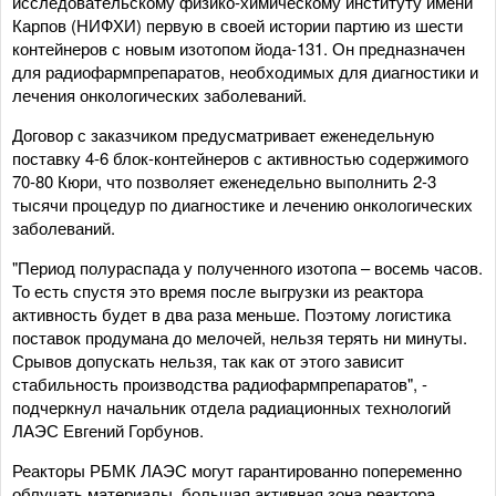
исследовательскому физико-химическому институту имени
Карпов (НИФХИ) первую в своей истории партию из шести
контейнеров с новым изотопом йода-131. Он предназначен
для радиофармпрепаратов, необходимых для диагностики и
лечения онкологических заболеваний.
Договор с заказчиком предусматривает еженедельную
поставку 4-6 блок-контейнеров с активностью содержимого
70-80 Кюри, что позволяет еженедельно выполнить 2-3
тысячи процедур по диагностике и лечению онкологических
заболеваний.
"Период полураспада у полученного изотопа – восемь часов.
То есть спустя это время после выгрузки из реактора
активность будет в два раза меньше. Поэтому логистика
поставок продумана до мелочей, нельзя терять ни минуты.
Срывов допускать нельзя, так как от этого зависит
стабильность производства радиофармпрепаратов", -
подчеркнул начальник отдела радиационных технологий
ЛАЭС Евгений Горбунов.
Реакторы РБМК ЛАЭС могут гарантированно попеременно
облучать материалы, большая активная зона реактора