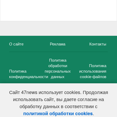
О сайте
Реклама
Контакты
Политика
обработки
Политика
Политика
персональных
использования
конфиденциальности
данных
cookie-файлов
Сайт 47news использует cookies. Продолжая
использовать сайт, вы даете согласие на
©
47 новостей (47 news)
2005 — 2026 г.
обработку данных в соответствии с
Свидетельство о регистрации СМИ Эл № ФС 77-39848, выдано
Федеральной службой по надзору в сфере связи,
.
политикой обработки cookies
информационных технологий и массовых коммуникаций