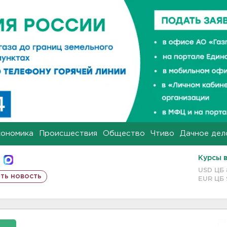
кономика
Происшествия
Общество
Чтиво
Дачное дел
Курсы 
USD ЦБ
ть новость
EUR ЦБ