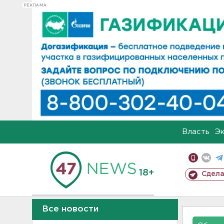
РЕКЛАМА
Власть
Э
18+
Сдела
Все новости