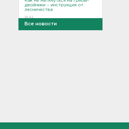
Как не наткнуться на грибы-
двойники – инструкция от
лесничества
18:42
Все новости
По программе "Земский
доктор" в Ленобласть
приехали 2,5 тысячи медиков
18:10
Признать и позволить.
Индийский гуру дал советы
по борьбе с выгоранием
17:32
Кому полезны белые грибы,
рассказал диетолог
17:00
От шести до 25 с плюсом -
погода в Ленобласти на
воскресенье