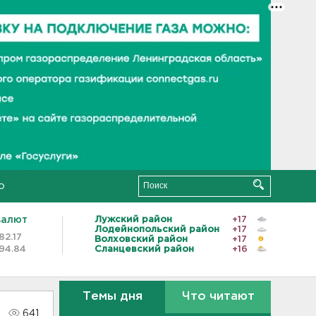
о
валют
Лужский район
+17
Лодейнопольский район
+17
82.17
Волховский район
+17
94.84
Сланцевский район
+16
Темы дня
Что читают
641