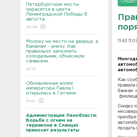
Общес
Петербургские мосты
окрасятся в цвета
Ленинградской Победы 9
Пра
августа
пор
20:48
11:43 11.
Молоку не место на дверце, а
бананам – внизу. Как
правильно заполнять
холодильник, объяснили
Многоде
санврачи
автомоб
20:16
автомоб
Как соо
Обновленная аллея
правила
императора Павла I
банкам 
открылась в Гатчине
физлицам
19:46
Скидку 
несоверш
Администрация Ленобласти:
приобре
Борьба с огнем на
автомоби
терриконе в Сланцах
продать 
приносит результаты