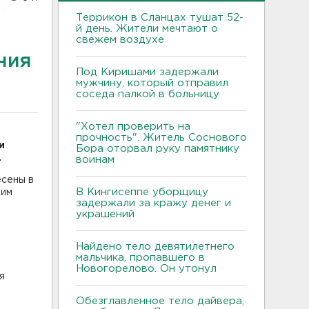
Террикон в Сланцах тушат 52-
й день. Жители мечтают о
свежем воздухе
ния
Под Киришами задержали
мужчину, который отправил
соседа палкой в больницу
"Хотел проверить на
прочность". Житель Соснового
и
Бора оторвал руку памятнику
.
воинам
есены в
В Кингисеппе уборщицу
ким
задержали за кражу денег и
украшений
Найдено тело девятилетнего
мальчика, пропавшего в
Новогорелово. Он утонул
я
Обезглавленное тело дайвера,