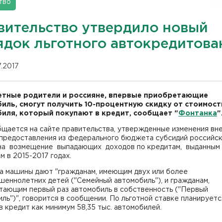
тво
вительство утвердило новый
ядок льготного автокредитова
07.2017
тные родители и россияне, впервые приобретающие
иль, смогут получить 10-процентную скидку от стоимост
иля, который покупают в кредит, сообщает "
Фонтанка
"
бщается на сайте правительства, утвержденные изменения вн
 предоставления из федерального бюджета субсидий российс
на возмещение выпадающих доходов по кредитам, выданным
 в 2015-2017 годах.
на машины дают "гражданам, имеющим двух или более
еннолетних детей ("Семейный автомобиль"), и гражданам,
тающим первый раз автомобиль в собственность ("Первый
ль")", говорится в сообщении. По льготной ставке планируетс
в кредит как минимум 58,35 тыс. автомобилей.