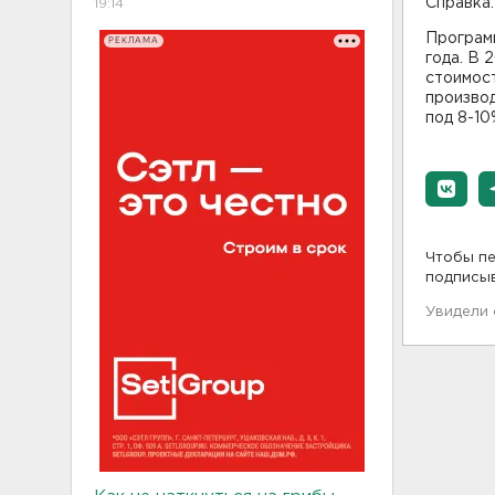
Справка:
19:14
Программ
РЕКЛАМА
года. В 
стоимост
производ
под 8-10
Чтобы пе
подписы
Увидели