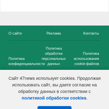
О сайте
Реклама
Контакты
Политика
обработки
Политика
Политика
персональных
использования
конфиденциальности
данных
cookie-файлов
Сайт 47news использует cookies. Продолжая
использовать сайт, вы даете согласие на
©
47 новостей (47 news)
2005 — 2026 г.
обработку данных в соответствии с
Свидетельство о регистрации СМИ Эл № ФС 77-39848, выдано
Федеральной службой по надзору в сфере связи,
.
политикой обработки cookies
информационных технологий и массовых коммуникаций
(Роскомнадзор) от 18 мая 2010г.