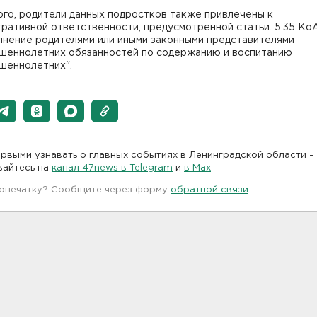
ого, родители данных подростков также привлечены к
тративной ответственности, предусмотренной статьи. 5.35 К
лнение родителями или иными законными представителями
шеннолетних обязанностей по содержанию и воспитанию
шеннолетних".
рвыми узнавать о главных событиях в Ленинградской области -
вайтесь на
канал 47news в Telegram
и
в Maх
 опечатку? Сообщите через форму
обратной связи
.