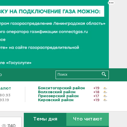
о
валют
Бокситогорский район
+19
Волховский район
+18
80.93
Приозерский район
+17
93.19
Кировский район
+19
Темы дня
Что читают
1140