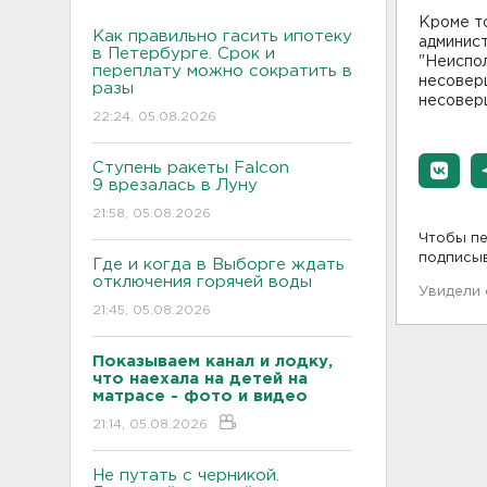
Кроме т
Как правильно гасить ипотеку
админис
в Петербурге. Срок и
"Неиспо
переплату можно сократить в
несовер
разы
несовер
22:24, 05.08.2026
Ступень ракеты Falcon
9 врезалась в Луну
21:58, 05.08.2026
Чтобы пе
подписы
Где и когда в Выборге ждать
отключения горячей воды
Увидели
21:45, 05.08.2026
Показываем канал и лодку,
что наехала на детей на
матрасе - фото и видео
21:14, 05.08.2026
Не путать с черникой.