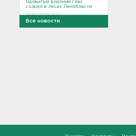
Ядовитый вороний глаз
созрел в лесах Ленобласти
20:55, 05.08.2026
Все новости
В Росстате рассказали, как
за неделю изменились цены
на бензин в Ленобласти и
других регионах
20:32, 05.08.2026
В Ленобласти маломерное
судно наехало на матрас с
детьми
20:13, 05.08.2026
Почему пробелы в памяти —
это не всегда плохо,
раскрыла психолог
19:54, 05.08.2026
Обезглавленное тело
дайвера продолжают искать