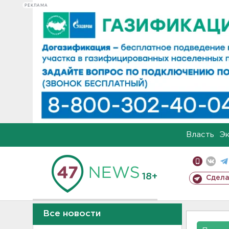
РЕКЛАМА
Власть
Э
18+
Сдела
Все новости