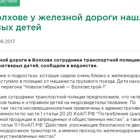
шествия
олхове у железной дороги на
ных детей
06.2017
ной дороги в Волхове сотрудники транспортной полици
четверых детей, сообщили в ведомстве.
ие о подростках, которые сидели очень близко к железнодо
оступило в полицию от машиниста грузового поезда. Дети нах
 перегона "Новооктябрьский — Волховстрой-1".
ие сотрудники транспортной полиции предположили, что чет
ов пьяны и отправили детей на медосвидетельствование. По
атам теста несовершеннолетние привлечены к административ
енности по части 1 статьи 20.20 КоАП РФ "Потребление (рас
ной продукции в запрещенных и общественных местах", а так
статьи 11.1 КоАП РФ "Действия, угрожающие безопасности дв
знодорожном транспорте, а именно проход по железнодорож
неустановленных местах".