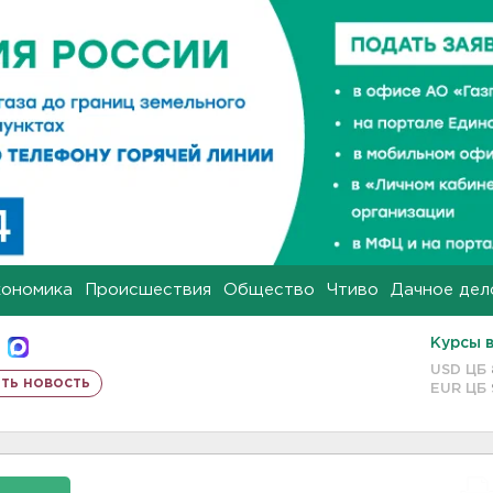
кономика
Происшествия
Общество
Чтиво
Дачное дел
Курсы 
USD ЦБ
ть новость
EUR ЦБ