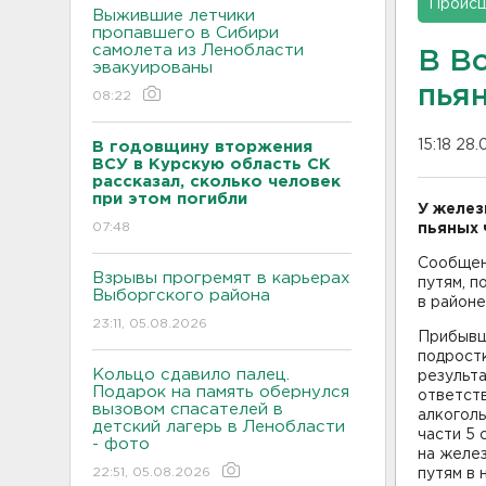
Проис
Выжившие летчики
пропавшего в Сибири
самолета из Ленобласти
В В
эвакуированы
пья
08:22
15:18 28.
В годовщину вторжения
ВСУ в Курскую область СК
рассказал, сколько человек
при этом погибли
У желез
07:48
пьяных 
Сообщен
Взрывы прогремят в карьерах
путям, п
Выборгского района
в районе
23:11, 05.08.2026
Прибывш
подростк
Кольцо сдавило палец.
результ
Подарок на память обернулся
ответств
вызовом спасателей в
алкоголь
детский лагерь в Ленобласти
части 5 
- фото
на желе
22:51, 05.08.2026
путям в 