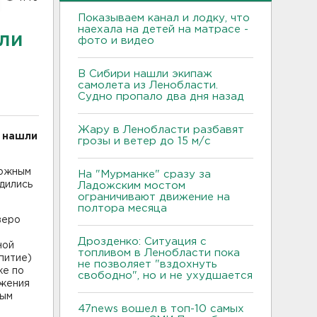
Показываем канал и лодку, что
наехала на детей на матрасе -
шли
фото и видео
В Сибири нашли экипаж
самолета из Ленобласти.
Судно пропало два дня назад
Жару в Ленобласти разбавят
и нашли
грозы и ветер до 15 м/с
рожным
На "Мурманке" сразу за
одились
Ладожским мостом
ограничивают движение на
полтора месяца
веро
Дрозденко: Ситуация с
ной
топливом в Ленобласти пока
питие)
не позволяет "вздохнуть
же по
свободно", но и не ухудшается
ижения
ным
47news вошел в топ-10 самых