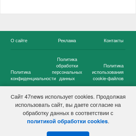
О сайте
Реклама
Контакты
Политика
обработки
Политика
Политика
персональных
использования
конфиденциальности
данных
cookie-файлов
Сайт 47news использует cookies. Продолжая
использовать сайт, вы даете согласие на
©
47 новостей (47 news)
2005 — 2026 г.
обработку данных в соответствии с
Свидетельство о регистрации СМИ Эл № ФС 77-39848, выдано
Федеральной службой по надзору в сфере связи,
.
политикой обработки cookies
информационных технологий и массовых коммуникаций
(Роскомнадзор) от 18 мая 2010г.