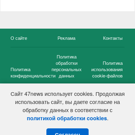
О сайте
Реклама
Контакты
Политика
обработки
Политика
Политика
персональных
использования
конфиденциальности
данных
cookie-файлов
Сайт 47news использует cookies. Продолжая
использовать сайт, вы даете согласие на
©
47 новостей (47 news)
2005 — 2026 г.
обработку данных в соответствии с
Свидетельство о регистрации СМИ Эл № ФС 77-39848, выдано
Федеральной службой по надзору в сфере связи,
.
политикой обработки cookies
информационных технологий и массовых коммуникаций
(Роскомнадзор) от 18 мая 2010г.