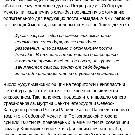
областные мусульмане едут на Петроградку в Соборную
мечеть на праздничную службу, посвященную окончанию
обязательного для верующих поста Рамадан. А в 47 регионе
нет ни одной мечети, а молельных комнат не более десятка.
Ураза-байрам - один из самых значимых дней
исламского календаря, он же праздник
разговения. Что связано с окончанием поста
Рамадан. В течение этого месяца правоверные
в светлое время не едят, не пьют, не курят, не
занимаются сексом, гонят от себя дурные
мысли. В христианстве нет условного аналога.
Число мусульманских общин на территории Ленобласти и
Петербурга растет и растет. Что, конечно, не является
откровением. Так, например, подводя итоги прошлогоднего
Ураза-байрама, муфтий Санкт-Петербурга и Северо-
Западного региона России Равиль-Хазрат Панчеев говорил о
том, что к Соборной мечети на Петроградской стороне
пришли 100 тысяч правоверных, а еще 10 тысяч совершили
намаз у Коломяжской мечети. Для понимания масштаба,
несанкционированный антикоррупционный митинг оппозиции