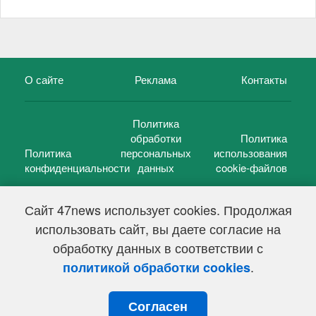
О сайте
Реклама
Контакты
Политика
обработки
Политика
Политика
персональных
использования
конфиденциальности
данных
cookie-файлов
Сайт 47news использует cookies. Продолжая
использовать сайт, вы даете согласие на
©
47 новостей (47 news)
2005 — 2026 г.
обработку данных в соответствии с
Свидетельство о регистрации СМИ Эл № ФС 77-39848, выдано
Федеральной службой по надзору в сфере связи,
.
политикой обработки cookies
информационных технологий и массовых коммуникаций
(Роскомнадзор) от 18 мая 2010г.
Согласен