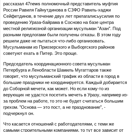
рассказал 47news полномочный представитель муфтия
России Равиля Гайнутдинова в СЗФО Равиль-хаджи
Сейфетдинов, в течение двух лет прилагалисьусилия по
проведению Ураза-байрама в Сосново на базе центра
местной религиозной организации мусульман "Азан". Под
разными предлогами были получены отказы. В этом году
решили даже не пытаться что-либо организовать.
Мусульманам из Приозерского и Выборгского районов
советуют ехать в Питер. Это проще.
Председатель координационного совета мусульман
Петербурга и Ленобласти Шамиль Мугаттаров также
говорит, что мусульманский трафик из области в город в
большие праздники не координируется. Каждый добирается
до Соборной мечети, как может. Но если кому-то из
верующих не удастся посетить мечеть в Уразу, например из-
за проблем на работе, то это не будет считаться большим
грехом. "Основа — это пост, а не празднование", -
подчеркнул он.
Что касается отношений с работодателями, с теми же
самыми строительными компаниями, то тут все зависит от