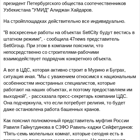
президент Петербургского общества соотечественников
Узбекистана "УМИД" Алиджан Хайдаров.
На стройплощадках действительно все индивидуально.
"В воскресенье работы на объектах SetlCity будут вестись в
штатном режиме", - сообщила 47news представитель
SetlGroup. При этом в компании пояснили, что
непосредственно со строителями-рабочими
взаимодействует подрядчик конкретного объекта.
А вот в ЦДС, которая активно строит в Мурино и Буграх,
ситуация иная. "Мы с уважением относимся к национальным
особенностям иностранных специалистов, которые
работают на наших объектах, и поэтому предоставляем им
выходной", - рассказала пресс-секретарь компании ЦДС.
Она подчеркнула, что если потребует религия, то будет
даже остановлена работа башенных кранов.
Как пояснил полномочный представитель муфтия России
Равиля Гайнутдинова в СЗФО Равиль-хаджи Сейфетдинов:
"Пять-семь молельных комнат, которые сегодня есть в
регионе, не покрывают нужд верующих. Но праздничная