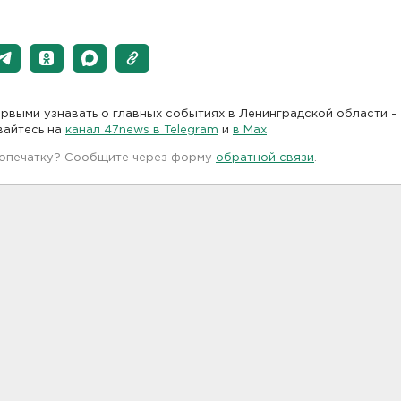
рвыми узнавать о главных событиях в Ленинградской области -
вайтесь на
канал 47news в Telegram
и
в Maх
 опечатку? Сообщите через форму
обратной связи
.