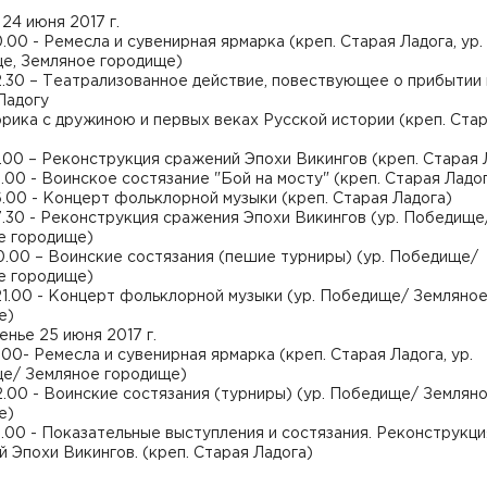
24 июня 2017 г.
20.00 - Ремесла и сувенирная ярмарка (креп. Старая Ладога, ур.
е, Земляное городище)
12.30 – Театрализованное действие, повествующее о прибытии 
Ладогу
рика с дружиною и первых веках Русской истории (креп. Ста
13.00 – Реконструкция сражений Эпохи Викингов (креп. Старая 
15.00 - Воинское состязание "Бой на мосту" (креп. Старая Ладо
16.00 - Концерт фольклорной музыки (креп. Старая Ладога)
17.30 - Реконструкция сражения Эпохи Викингов (ур. Победище
е городище)
20.00 – Воинские состязания (пешие турниры) (ур. Победище/
е городище)
21.00 - Концерт фольклорной музыки (ур. Победище/ Земляно
е)
нье 25 июня 2017 г.
15.00- Ремесла и сувенирная ярмарка (креп. Старая Ладога, ур.
е/ Земляное городище)
12.00 - Воинские состязания (турниры) (ур. Победище/ Землян
е)
15.00 - Показательные выступления и состязания. Реконструкци
 Эпохи Викингов. (креп. Старая Ладога)