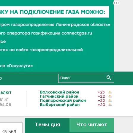
о
валют
Волховский район
+23
Гатчинский район
+22
81.41
Подпорожский район
+22
94.06
Выборгский район
+20
Темы дня
Что читают
569