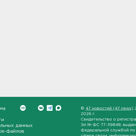
ма
©
47 новостей (47 news)
2026 г.
ти
Свидетельство о регистр
Эл № ФС 77-39848
, выда
льных данных
Федеральной службой по 
kie-файлов
сфере связи, информаци