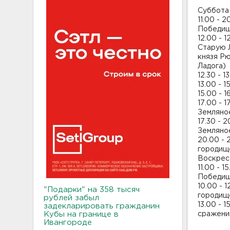
Суббота 
11.00 - 
Победищ
12.00 - 
Старую 
князя Рю
Ладога)
12.30 - 
13.00 - 
15.00 - 
17.00 - 
Земляно
17.30 - 
Земляно
20.00 - 
городищ
Воскресе
11.00 - 
Победищ
10.00 - 
"Подарки" на 358 тысяч
городищ
рублей забыл
13.00 - 
задекларировать гражданин
Кубы на границе в
сражений
Ивангороде