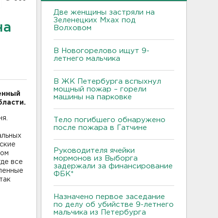
Две женщины застряли на
Зеленецких Мхах под
на
Волховом
В Новогорелово ищут 9-
летнего мальчика
В ЖК Петербурга вспыхнул
мощный пожар – горели
енный
машины на парковке
бласти.
ня.
Тело погибшего обнаружено
после пожара в Гатчине
альных
нские
Руководителя ячейки
дом
мормонов из Выборга
где все
задержали за финансирование
сленные
ФБК*
так
Назначено первое заседание
по делу об убийстве 9-летнего
мальчика из Петербурга