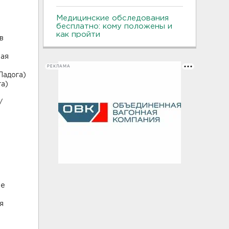
Медицинские обследования
бесплатно: кому положены и
как пройти
в
рая
РЕКЛАМА
Ладога)
га)
/
е
ое
я