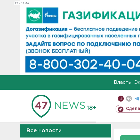
РЕКЛАМА
Власть
Э
18+
Сдела
Все новости