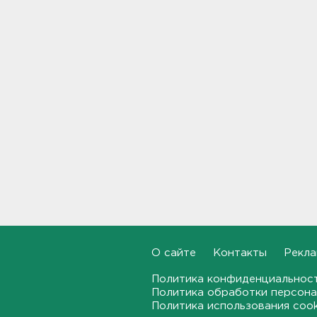
09:30
Пожар на объекте
Wildberries в Свердловской
области локализован -
большую часть товара
спасли
09:14
В Новогорелово ищут 9-
летнего мальчика
08:55
В ЖК Петербурга вспыхнул
мощный пожар – горели
машины на парковке
08:40
О сайте
Контакты
Рекла
На территории школы в
Политика конфиденциальнос
Таиланде произошла
Политика обработки персона
стрельба: есть жертвы и
Политика использования coo
пострадавшие