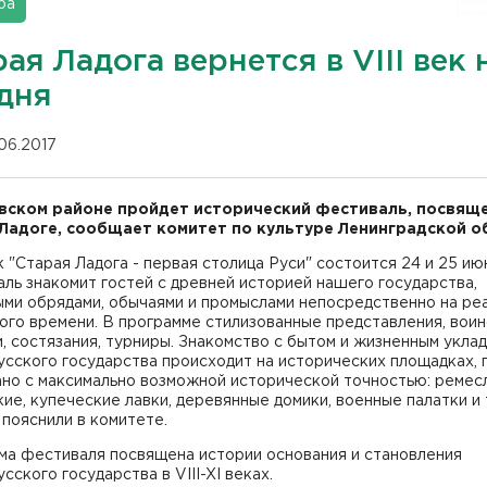
ра
ая Ладога вернется в VIII век 
 дня
.06.2017
вском районе пройдет исторический фестиваль, посвящ
Ладоге, сообщает комитет по культуре Ленинградской о
 "Старая Ладога - первая столица Руси" состоится 24 и 25 ию
ль знакомит гостей с древней историей нашего государства,
ыми обрядами, обычаями и промыслами непосредственно на ре
ого времени. В программе стилизованные представления, вои
, состязания, турниры. Знакомство с бытом и жизненным укла
сского государства происходит на исторических площадках, 
ано с максимально возможной исторической точностью: реме
ие, купеческие лавки, деревянные домики, военные палатки и 
- пояснили в комитете.
ма фестиваля посвящена истории основания и становления
сского государства в VIII-XI веках.