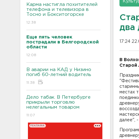
Культу
Карма настигла похитителей
телефона и телевизора в
Тосно и Бокситогорске
Стар
12:38
два
Еще пять человек
17:24 22
пострадали в Белгородской
области
12:08
В Волхо
Старой 
В аварии на КАД у Низино
погиб 60-летний водитель
Праздник
"Фестива
11:38
старинн
местах т
Дело табак. В Петербурге
поединки
прикрыли торговлю
древнеру
нелегальным товаром
воссозд
мастерск
11:07
далее", 
РЕКЛАМА
Програм
древнеру