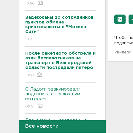
10:50
Задержаны 20 сотрудников
пунктов обмена
криптовалюты в "Москва-
Сити"
Чтобы пе
10:35
подписы
Увидели
После ракетного обстрела и
атак беспилотников на
транспорт в Белгородской
области пострадали пятеро
10:10
С Ладоги эвакуировали
лодочника с заглохшим
мотором
09:51
Две женщины застряли на
Зеленецких Мхах под
Все новости
Волховом