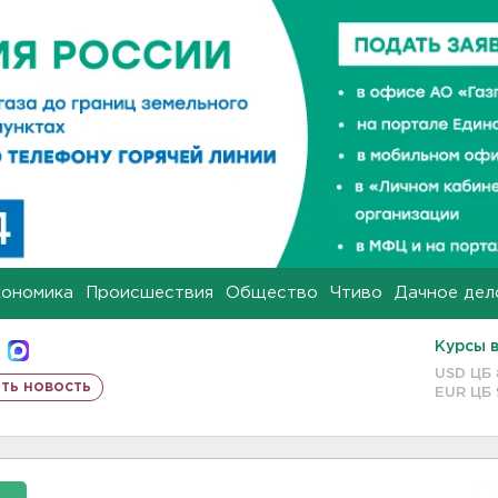
кономика
Происшествия
Общество
Чтиво
Дачное дел
Курсы 
USD ЦБ
ть новость
EUR ЦБ