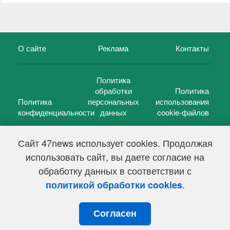
О сайте
Реклама
Контакты
Политика
обработки
Политика
Политика
персональных
использования
конфиденциальности
данных
cookie-файлов
Сайт 47news использует cookies. Продолжая
использовать сайт, вы даете согласие на
©
47 новостей (47 news)
2005 — 2026 г.
обработку данных в соответствии с
Свидетельство о регистрации СМИ Эл № ФС 77-39848, выдано
Федеральной службой по надзору в сфере связи,
.
политикой обработки cookies
информационных технологий и массовых коммуникаций
(Роскомнадзор) от 18 мая 2010г.
Согласен