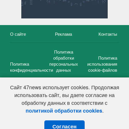
О сайте
Реклама
Контакты
Политика
обработки
Политика
Политика
персональных
использования
конфиденциальности
данных
cookie-файлов
Сайт 47news использует cookies. Продолжая
использовать сайт, вы даете согласие на
©
47 новостей (47 news)
2005 — 2026 г.
обработку данных в соответствии с
Свидетельство о регистрации СМИ Эл № ФС 77-39848, выдано
Федеральной службой по надзору в сфере связи,
.
политикой обработки cookies
информационных технологий и массовых коммуникаций
(Роскомнадзор) от 18 мая 2010г.
Согласен