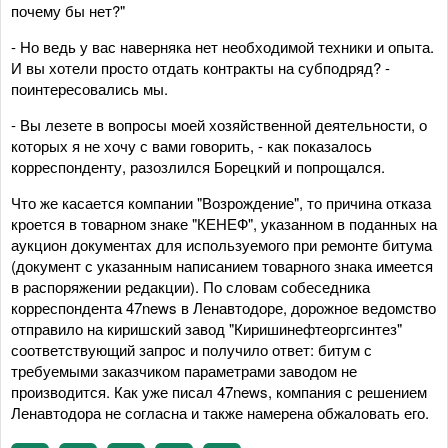
почему бы нет?"
- Но ведь у вас наверняка нет необходимой техники и опыта.
И вы хотели просто отдать контракты на субподряд? -
поинтересовались мы.
- Вы лезете в вопросы моей хозяйственной деятельности, о
которых я не хочу с вами говорить, - как показалось
корреспонденту, разозлился Борецкий и попрощался.
Что же касается компании "Возрождение", то причина отказа
кроется в товарном знаке "КЕНЕФ", указанном в поданных на
аукцион документах для используемого при ремонте битума
(документ с указанным написанием товарного знака имеется
в распоряжении редакции). По словам собеседника
корреспондента 47news в Ленавтодоре, дорожное ведомство
отправило на киришский завод "Киришинефтеоргсинтез"
соответствующий запрос и получило ответ: битум с
требуемыми заказчиком параметрами заводом не
производится. Как уже писал 47news, компания с решением
Ленавтодора не согласна и также намерена обжаловать его.