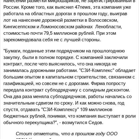
нанесении разметки микрошариков, не зарегистрированный в
России. Кроме того, как выяснил 47news, эта компания уже
работала на областных дорогах в прошлом году, выиграв
лот на нанесение дорожной разметки в Волосовском,
Кингисеппском и Ломоносовском районах Ленобласти,
стоимостью почти 79,5 миллионов рублей. При этом
зарекомендовала себя не с лучшей стороны.
"Бумаги, поданные этим подрядчиком на прошлогоднюю
закупку, были в полном порядке. С компанией заключили
контракт, после чего выяснилось, что она никогда не
занималась дорожными работами. "СЗИ-Комплекс" обладает
большим опытом в капитальном строительстве, связанном с
газификацией, но совсем не с дорогами. Фирма попросту
передала контракт субподрядчику с солидным дисконтом.
Она два раза меняла субподрядчиков, работы начались со
значительным сдвигом по сроку. И как можно снова, год
спустя, отдавать "СЗИ-Комплексу" 109 миллионов
бюджетных рублей, понимая, что компания выступает в роли
обычного перекупщика?", - возмутился Седов.
Стоит отметить, что в прошлом году ООО