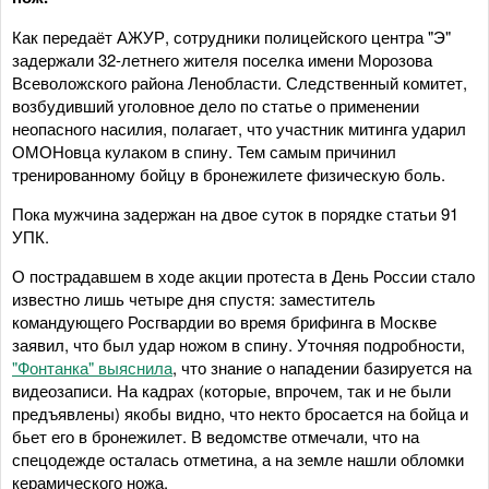
Как передаёт АЖУР, сотрудники полицейского центра "Э"
задержали 32-летнего жителя поселка имени Морозова
Всеволожского района Ленобласти. Следственный комитет,
возбудивший уголовное дело по статье о применении
неопасного насилия, полагает, что участник митинга ударил
ОМОНовца кулаком в спину. Тем самым причинил
тренированному бойцу в бронежилете физическую боль.
Пока мужчина задержан на двое суток в порядке статьи 91
УПК.
О пострадавшем в ходе акции протеста в День России стало
известно лишь четыре дня спустя: заместитель
командующего Росгвардии во время брифинга в Москве
заявил, что был удар ножом в спину. Уточняя подробности,
"Фонтанка" выяснила
, что знание о нападении базируется на
видеозаписи. На кадрах (которые, впрочем, так и не были
предъявлены) якобы видно, что некто бросается на бойца и
бьет его в бронежилет. В ведомстве отмечали, что на
спецодежде осталась отметина, а на земле нашли обломки
керамического ножа.