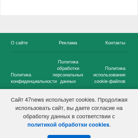
О сайте
Реклама
Контакты
Политика
обработки
Политика
Политика
персональных
использования
конфиденциальности
данных
cookie-файлов
Сайт 47news использует cookies. Продолжая
использовать сайт, вы даете согласие на
©
47 новостей (47 news)
2005 — 2026 г.
обработку данных в соответствии с
Свидетельство о регистрации СМИ Эл № ФС 77-39848, выдано
Федеральной службой по надзору в сфере связи,
.
политикой обработки cookies
информационных технологий и массовых коммуникаций
(Роскомнадзор) от 18 мая 2010г.