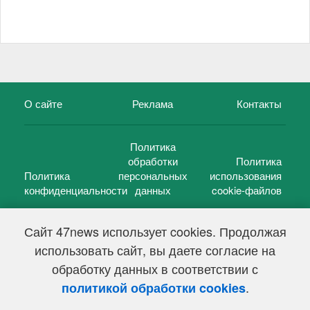
О сайте
Реклама
Контакты
Политика
обработки
Политика
Политика
персональных
использования
конфиденциальности
данных
cookie-файлов
Сайт 47news использует cookies. Продолжая
использовать сайт, вы даете согласие на
©
47 новостей (47 news)
2005 — 2026 г.
обработку данных в соответствии с
Свидетельство о регистрации СМИ Эл № ФС 77-39848, выдано
Федеральной службой по надзору в сфере связи,
.
политикой обработки cookies
информационных технологий и массовых коммуникаций
(Роскомнадзор) от 18 мая 2010г.