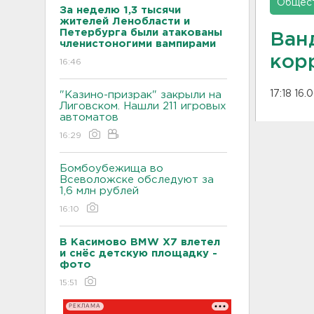
Общес
За неделю 1,3 тысячи
жителей Ленобласти и
Петербурга были атакованы
Ван
членистоногими вампирами
кор
16:46
17:18 16.
"Казино-призрак" закрыли на
Лиговском. Нашли 211 игровых
автоматов
16:29
Бомбоубежища во
Всеволожске обследуют за
1,6 млн рублей
16:10
В Касимово BMW X7 влетел
и снёс детскую площадку -
фото
15:51
РЕКЛАМА