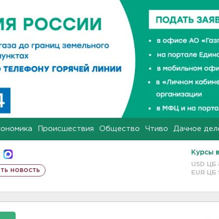
кономика
Происшествия
Общество
Чтиво
Дачное дел
Курсы 
USD ЦБ
ть новость
EUR ЦБ