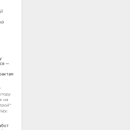
ой
на
.
у
тся —
рактам
т
ктору
к на
трой"
оду,
абот