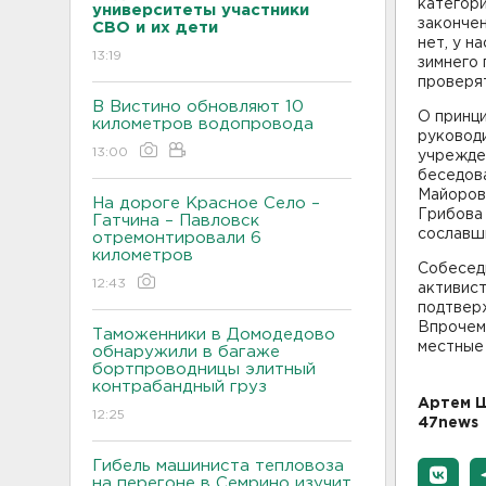
категори
университеты участники
закончен
СВО и их дети
нет, у н
13:19
зимнего 
проверят
В Вистино обновляют 10
О принци
километров водопровода
руковод
13:00
учрежде
беседов
Майоров.
На дороге Красное Село –
Грибова 
Гатчина – Павловск
сославши
отремонтировали 6
километров
Собесед
12:43
активис
подтвер
Впрочем
Таможенники в Домодедово
местные
обнаружили в багаже
бортпроводницы элитный
контрабандный груз
Артем Ш
12:25
47news
Гибель машиниста тепловоза
на перегоне в Семрино изучит