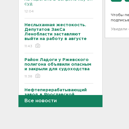
суд
12:04
Чтобы пе
подписы
Неслыханная жестокость.
Депутатов ЗакСа
Увидели
Ленобласти заставляют
выйти на работу в августе
11:43
Район Ладоги у Ржевского
полигона объявили опасным
и закрыли для судоходства
11:38
Нефтеперерабатывающий
завод в Ярославской
области поврежден
Все новости
обломками БПЛА, возник
пожар
11:33