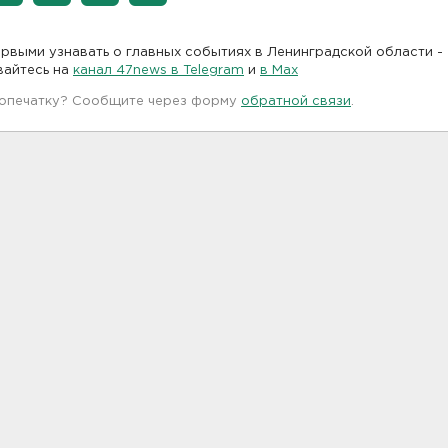
рвыми узнавать о главных событиях в Ленинградской области -
вайтесь на
канал 47news в Telegram
и
в Maх
 опечатку? Сообщите через форму
обратной связи
.