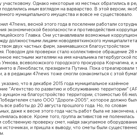
у участковому. Однако некоторые из местных обратились в р
 поделились иным взглядом на варварство. В этой версии, яко
енного муниципального имущества и вовсе не существовало.
нил 47news, весной этого года в поселении работали сотрудн
ния экономической безопасности и противодействия коррупц
олицейского Главка. Они устанавливали возможные коррупцио
ежду должностными лицами новодевяткинского муниципалитета
ством двух частных фирм, занимавшихся благоустройством
я. Поводом для проверки стало коллективное обращение 28 м
енное местными жителями на имя начальника петербургской п
 Умнова, всеволожского городского прокурора Корчагина, и, 
инято в Ленобласти, президента Путина. Пока отреагировали 
и, а в редакции 47news тоже смогли ознакомиться с этой бумаг
 указано, что в декабре 2015 года муниципальное казённое
ние "Агентство по развитию и обслуживанию территории" (А
 аукцион на благоустройство территории, стоимостью 66 ми
 Победителем стало ООО "Дороги-2005", которое должно был
ь все работы до 20 августа прошлого года. Но, по словам
ных, даже к весне этого года часть работ была не закончена, 
олнялась вовсе. Кроме того, группа активистов не поленилась
и собственную проверку смет, найдя закупаемое оборудовани
 источниках, и пришла к выводу, что сметы были существенн
ы.