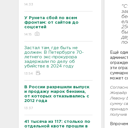
14:33
"С
за
бе
У Рунета сбой по всем
ел
фронтам: от сайтов до
25
соцсетей
бы
14:15
дв
по
Застал там, где быть не
должен. В Петербурге 70-
Ещё один
летнего экс-прокурора
админист
задержали по делу об
огражден
убийстве в 2024 году
эти огра
суммарн
13:54
может со
В России разрешили выпуск
Согласн
и продажу марок бензина,
Жирайр 
от которых отказывались с
Левону Б
2012 года
сумму с
13:37
принадле
получив 
41 тысяча из 117: столько по
Впрочем
отдельной квоте прошли в