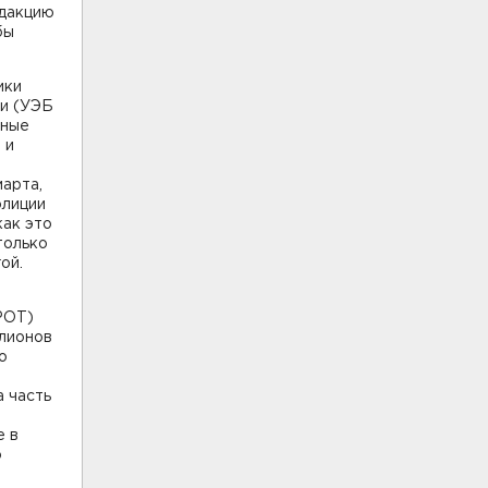
едакцию
бы
ики
ии (УЭБ
нные
 и
арта,
олиции
как это
только
ой.
РОТ)
ллионов
о
а часть
е в
о