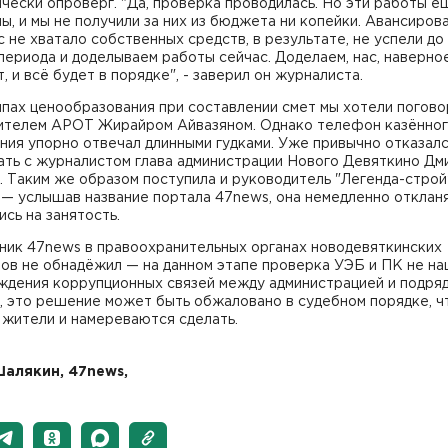
чески опроверг. "Да, проверка проводилась. Но эти работы е
ы, и мы не получили за них из бюджета ни копейки. Авансиров
ас не хватало собственных средств, в результате, не успели до
периода и доделываем работы сейчас. Доделаем, нас, наверное
, и всё будет в порядке", - заверил он журналиста.
пах ценообразования при составлении смет мы хотели погово
ителем АРОТ Жирайром Айвазяном. Однако телефон казённо
ния упорно отвечал длинными гудками. Уже привычно отказал
ать с журналистом глава администрации Нового Девяткино Дм
 Таким же образом поступила и руководитель "Легенда-строй
— услышав название портала 47news, она немедленно откланя
сь на занятость.
ник 47news в правоохранительных органах новодевяткинских
тов не обнадёжил — на данном этапе проверка УЭБ и ПК не н
ждения коррупционных связей между администрацией и подряд
, это решение может быть обжаловано в судебном порядке, ч
 жители и намереваются сделать.
алякин, 47news,