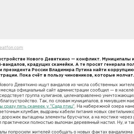
eatfon.com
устройстве Нового Девяткино — конфликт. Муниципалы 
-вандалов, крадущих скамейки. А те просят генерала по
и президента России Владимира Путина найти коррупцию
трации. Пока счёт в пользу чиновников, которые молчат
Нового Девяткино ищут вандалов из числа собственных жител
е месяца официальный сайт администрации сообщил — в насел
усердствует группа хулиганов, целенаправленно уничтожающи
благоустройство. Так, по словам муниципалов, в минувшем ма
 сразу пять скамеек у "Сада птиц"
. На набережной озера нан
еточным клумбам, выдраны кабели питания новых светильнико
 дорожек вытащены элементы брусчатки, а на мостике через
 практически полностью выломан деревянный настил. Ну, и та
алы попросили жителей сообщать о новых фактах вандализма 