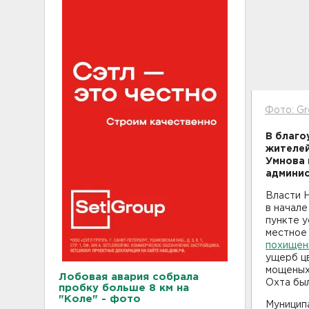
Фото: Gr
В благо
жителей
Умнова 
админис
Власти 
в начал
пункте 
местное 
похищены
ущерб цв
мощеных
Лобовая авария собрала
Охта был
пробку больше 8 км на
"Коле" - фото
Муницип