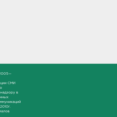
2005—
ации СМИ
но
надзору в
онных
оммуникаций
 2010г.
иалов