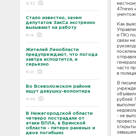
15:32
местном
47news и
уничтож
Стало известно, зачем
депутатов ЗакСа экстренно
Как выяс
вызывают на работу
Управле
и ПК) п
15:14
связи м
руковод
Жителей Ленобласти
поселени
предупреждают, что погода
отправл
завтра испортится, и
генерала
серьезно
часто пр
15:01
в полици
В письме
Во Всеволожском районе
учрежде
ищут девушку-волонтера
объявило
14:49
рублей.
выполнит
недоволь
В Нижегородской области
- не вып
четверо пострадали от
провест
атаки БПЛА, в Брянской
открытых
области - пятеро раненых и
завышен
двое погибших