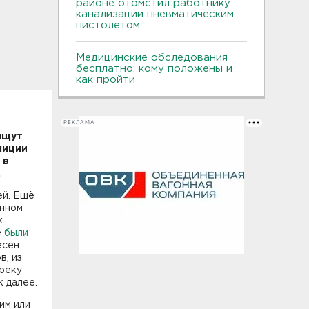
районе отомстил работнику
канализации пневматическим
пистолетом
Медицинские обследования
бесплатно: кому положены и
как пройти
РЕКЛАМА
ищут
лиции
 в
.
ей. Ещё
ённом
х
е
были
есен
в, из
 реку
к далее.
им или