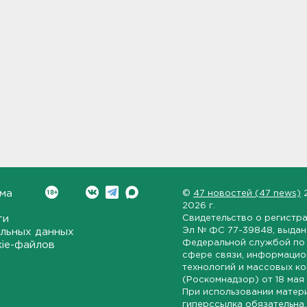
ма
©
47 новостей (47 news)
2026 г.
ти
Свидетельство о регистр
Эл № ФС 77-39848
, выда
льных данных
Федеральной службой по 
kie-файлов
сфере связи, информаци
технологий и массовых к
(Роскомнадзор) от
18 мая
При использовании матер
гиперссылка обязательна.