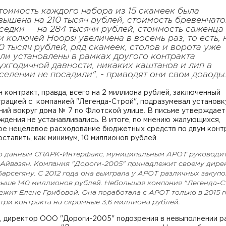
тоимость каждого набора из 15 скамеек была
вышена на 210 тысяч рублей, стоимость бревенчат
седки — на 284 тысячи рублей, стоимость саженца
и колючей Hoopsi увеличена в восемь раз, то есть, 
0 тысяч рублей, ряд скамеек, столов и ворота уже
ли установлены в рамках другого контракта
ухгодичной давности, никаких каштанов и лип в
селении не посадили", - приводят они свои доводы
 контракт, правда, всего на 2 миллиона рублей, заключенный
рацией с компанией "Легенда-Строй", подразумевал установк
ий вокруг дома № 7 по Флотской улице. В письме утверждае
ждения не устанавливались. В итоге, по мнению жалующихся,
ое нецелевое расходование бюджетных средств по двум конт
ставить, как минимум, 10 миллионов рублей.
о данным СПАРК-Интерфакс, муниципальным АРОТ руководи
Айвазян. Компания "Дороги-2005" принадлежит своему дире
арсегяну. С 2012 года она выиграла у АРОТ различных закупо
выше 140 миллионов рублей. Небольшая компания "Легенда-С
жит Елене Грибовой. Она поработала с АРОТ только в 2015 г
три контракта на скромные 3,6 миллиона рублей.
, директор ООО "Дороги-2005" подозрения в невыполнении р