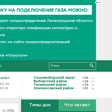
о
валют
Сосновоборский округ
+24
Выборгский район
+24
80.93
Тихвинский район
+29
93.19
Ломоносовский район
+25
Темы дня
Что читают
1139