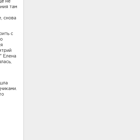
щё не
ания там
, снова
рить с
го
ся
итрий
" Елена
лась,
ашла
чиками.
то