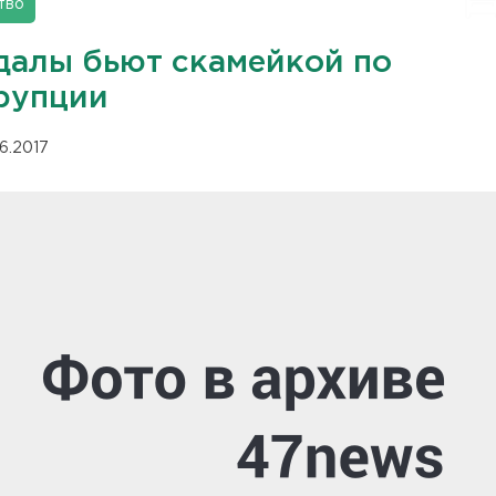
тво
далы бьют скамейкой по
рупции
06.2017