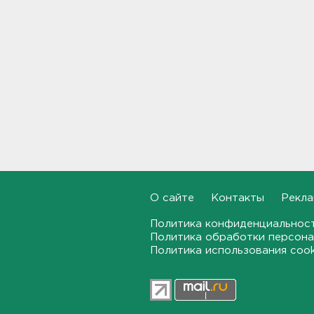
МВД назвало штрафы
ГИБДД, которые нельзя
оплатить со скидкой: список
11:22
Подросток в Гатчинском
районе отомстил работнику
канализации пневматическим
пистолетом
10:59
Четыре девушки пострадали
от удара дрона в Брянской
области
О сайте
Контакты
Рекла
10:39
Политика конфиденциальнос
Трое подростков готовили
Политика обработки персона
теракт на объекте
Политика использования coo
Росгвардии в Приморье
10:14
"Буханка" и "Тенет"