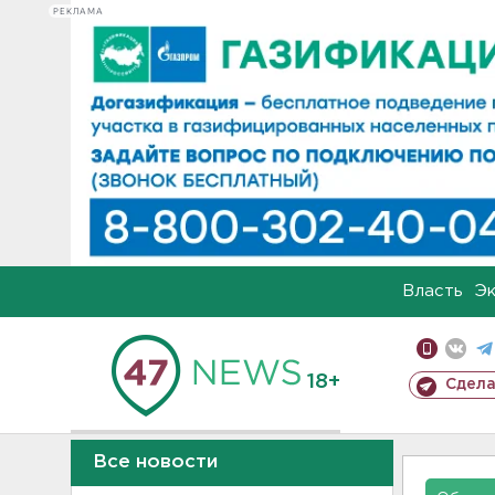
РЕКЛАМА
Власть
Э
18+
Сдела
Все новости