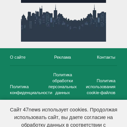
О сайте
Реклама
Контакты
Политика
обработки
Политика
Политика
персональных
использования
конфиденциальности
данных
cookie-файлов
Сайт 47news использует cookies. Продолжая
использовать сайт, вы даете согласие на
©
47 новостей (47 news)
2005 — 2026 г.
обработку данных в соответствии с
Свидетельство о регистрации СМИ Эл № ФС 77-39848, выдано