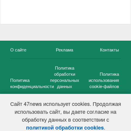
О сайте
Реклама
Контакты
Политика
обработки
Политика
Политика
персональных
использования
конфиденциальности
данных
cookie-файлов
Сайт 47news использует cookies. Продолжая
использовать сайт, вы даете согласие на
©
47 новостей (47 news)
2005 — 2026 г.
обработку данных в соответствии с
Свидетельство о регистрации СМИ Эл № ФС 77-39848, выдано
Федеральной службой по надзору в сфере связи,
.
политикой обработки cookies
информационных технологий и массовых коммуникаций