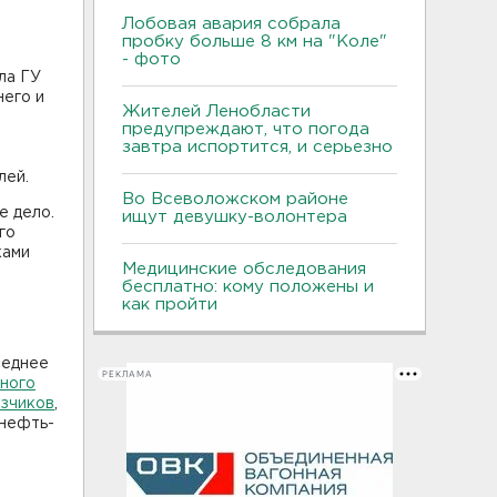
Лобовая авария собрала
пробку больше 8 км на "Коле"
- фото
ла ГУ
него и
Жителей Ленобласти
предупреждают, что погода
завтра испортится, и серьезно
лей.
Во Всеволожском районе
е дело.
ищут девушку-волонтера
го
ками
Медицинские обследования
бесплатно: кому положены и
как пройти
леднее
РЕКЛАМА
ного
езчиков
,
снефть-