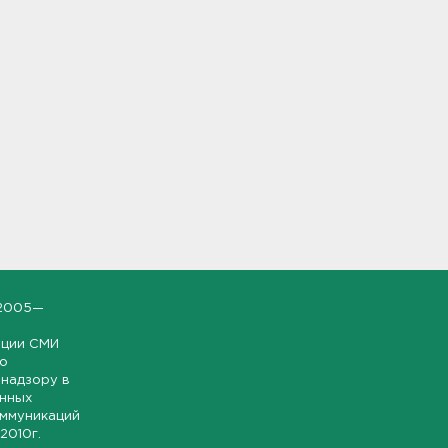
2005—
ации СМИ
но
надзору в
онных
оммуникаций
 2010г.