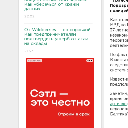
"Трансн
Как уберечься от кражи
Подозре
данных
полицей
22:02
Как стал
МВД по П
От Wildberries — со справкой.
37-летн
Как предпринимателям
незакон
подтвердить ущерб от атак
террито
на склады
деятельн
21:37
По факт
В места
РЕКЛАМА
следстви
системно
Известно
предпол
Заметим,
время о
артиллер
недовол
Балтика"