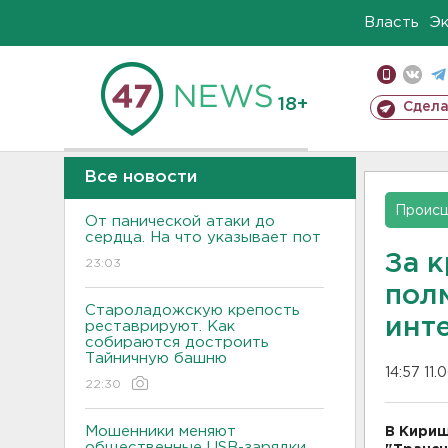
Власть
Э
18+
Сдела
Все новости
Проис
От панической атаки до
сердца. На что указывает пот
За 
23:03
пол
Староладожскую крепость
инт
реставрируют. Как
собираются достроить
Тайничную башню
14:57 11.
22:30
Мошенники меняют
В Кириш
общественные USB-зарядки.