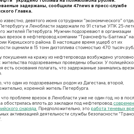
ефти" украдено топлива на полмиллиона рублей.
ваемые задержаны, сообщили 47news в пресс-службе
ского Главка.
о известно, девятого июня сотрудники "экономического" отде
етербургу и Ленобласти задержали по 91 статье УПК 25-лет
его жителей Петербурга. Мужчин подозревают в организации
ных врезок в нефтепровод компании "Транснефть-Балтика" на
рии Киришского района. В настоящее время ущерб от их
ости оценили в 15 тонн дизтоплива стоимостью 470 тысяч руб
у покушения на кражу из нефтепровода возбуждено уголовно
х жительства подозреваемых проведены обыски. У полицейско
я есть основания полагать, что задержанные занимались врез
.
, что один из подозреваемых родом из Дагестана, второй,
ожительно, коренной житель Петербурга.
 что проблеме врезок в Ленобласти уже не один год, но в пос
на обострилась вплоть до закладки под нефтепровод
современ
ийского снаряда.
Предположительно, это
работа теневых вр
ьных активизацией деятельности службы безопасности "Тран
.