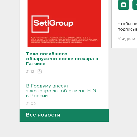
Чтобы пе
подписы
Увидели
Тело погибшего
обнаружено после пожара в
Гатчине
21:12
В Госдуму внесут
законопроект об отмене ЕГЭ
в России
21:02
Все новости
Волонтеры "ЛизаАлерт"
нашли 320 человек за месяц в
Ленобласти и Петербурге
20:40