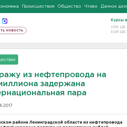
кономика
Происшествия
Общество
Чтиво
Дачное дел
Курсы 
USD ЦБ
ть новость
EUR ЦБ
шествия
кражу из нефтепровода на
миллиона задержана
ернациональная пара
06.2017
ском районе Ленинградской области из нефтепровода