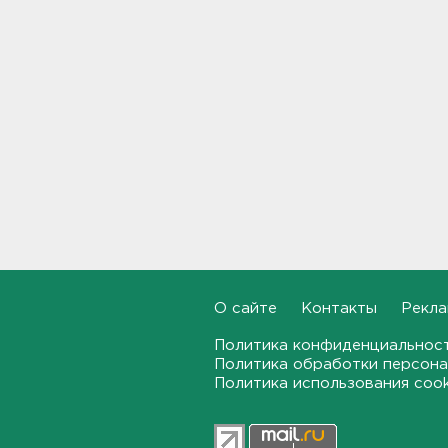
Стало известно, во сколько
обойдется собрать ребенка в
школу на ресейле
20:18
В Ленобласти обнаружили
могильник эпохи неолита
19:55
"Духота, комары, слепни". В
Ленобласти с трудом, но
находят грибы и ягоды в лесу
19:36
О сайте
Контакты
Рекла
Ученые пришли к выводу, что
Политика конфиденциальнос
дача или проживание рядом с
Политика обработки персона
парком спасает от этой
Политика использования coo
болезни
19:07