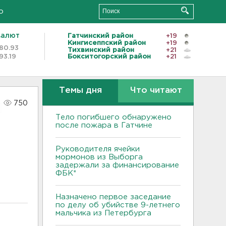
о
валют
Гатчинский район
+19
Кингисеппский район
+19
80.93
Тихвинский район
+21
93.19
Бокситогорский район
+21
Темы дня
Что читают
750
Тело погибшего обнаружено
после пожара в Гатчине
Руководителя ячейки
мормонов из Выборга
задержали за финансирование
ФБК*
Назначено первое заседание
по делу об убийстве 9-летнего
мальчика из Петербурга