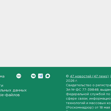
ма
©
47 новостей (47 news)
2026 г.
ти
Свидетельство о регистр
Эл № ФС 77-39848
, выда
льных данных
Федеральной службой по 
kie-файлов
сфере связи, информаци
технологий и массовых к
(Роскомнадзор) от
18 мая