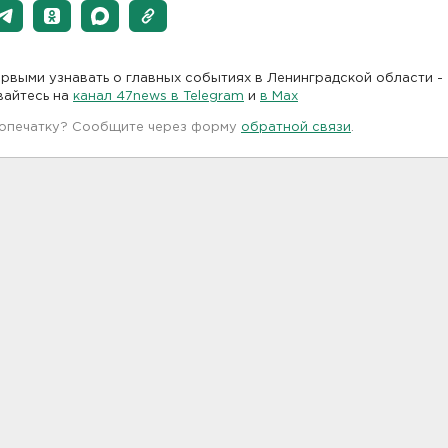
рвыми узнавать о главных событиях в Ленинградской области -
вайтесь на
канал 47news в Telegram
и
в Maх
 опечатку? Сообщите через форму
обратной связи
.