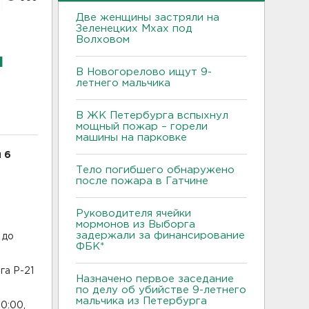
Две женщины застряли на
Зеленецких Мхах под
Волховом
и
В Новогорелово ищут 9-
летнего мальчика
В ЖК Петербурга вспыхнул
мощный пожар – горели
машины на парковке
 6
Тело погибшего обнаружено
после пожара в Гатчине
Руководителя ячейки
мормонов из Выборга
задержали за финансирование
 до
ФБК*
га Р-21
Назначено первое заседание
по делу об убийстве 9-летнего
мальчика из Петербурга
0:00,