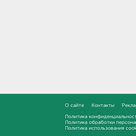
09:30
Пожар на объекте
Wildberries в Свердловской
области локализован -
большую часть товара
спасли
09:14
В Новогорелово ищут 9-
летнего мальчика
08:55
В ЖК Петербурга вспыхнул
мощный пожар – горели
машины на парковке
08:40
О сайте
Контакты
Рекла
Политика конфиденциальнос
На территории школы в
Политика обработки персона
Таиланде произошла
Политика использования coo
стрельба: есть жертвы и
пострадавшие