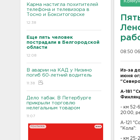
Коммун
Карма настигла похитителей
телефона и телевизора в
Тосно и Бокситогорске
Пят
12:38
Лен
раб
Еще пять человек
пострадали в Белгородской
области
08:50 06
12:08
В аварии на КАД у Низино
Из-за д
погиб 60-летний водитель
июня ог
"Северо
11:38
А-181 "
Финлянд
Дело табак. В Петербурге
прикрыли торговлю
- км 52-
нелегальным товаром
20:00, р
11:07
А-121 "С
РЕКЛАМА
"Кола":
- км 25-