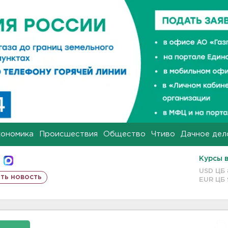
кономика
Происшествия
Общество
Чтиво
Дачное дел
Курсы 
USD ЦБ
ть новость
EUR ЦБ