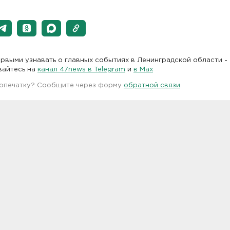
рвыми узнавать о главных событиях в Ленинградской области -
вайтесь на
канал 47news в Telegram
и
в Maх
 опечатку? Сообщите через форму
обратной связи
.