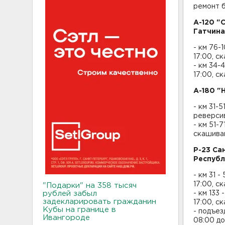
ремонт 
А-120 "
Гатчина
- км 76-
17:00, с
- км 34-
17:00, с
А-180 "
- км 31-
реверси
- км 51-
скашива
Р-23 Са
Республ
- км 31 
17:00, с
"Подарки" на 358 тысяч
рублей забыл
- км 133
задекларировать гражданин
17:00, с
Кубы на границе в
- подъез
Ивангороде
08:00 до