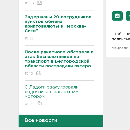
10:50
Задержаны 20 сотрудников
пунктов обмена
криптовалюты в "Москва-
Сити"
Чтобы пе
10:35
подписы
Увидели
После ракетного обстрела и
атак беспилотников на
транспорт в Белгородской
области пострадали пятеро
10:10
С Ладоги эвакуировали
лодочника с заглохшим
мотором
09:51
Две женщины застряли на
Все новости
Зеленецких Мхах под
Волховом