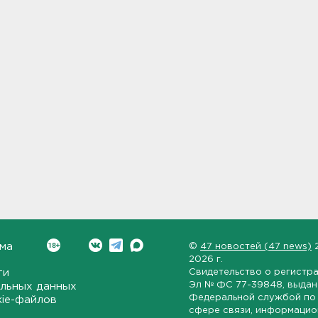
ма
©
47 новостей (47 news)
2026 г.
ти
Свидетельство о регистр
Эл № ФС 77-39848
, выда
льных данных
Федеральной службой по 
kie-файлов
сфере связи, информаци