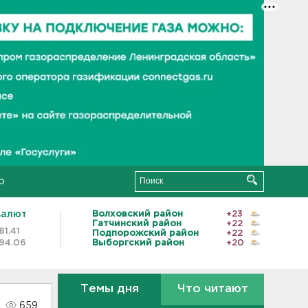
о
валют
Волховский район
+23
Гатчинский район
+22
81.41
Подпорожский район
+22
94.06
Выборгский район
+20
Темы дня
Что читают
659