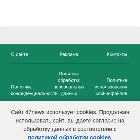
О сайте
Реклама
Контакты
Политика
обработки
Политика
Политика
персональных
использования
конфиденциальности
данных
cookie-файлов
Сайт 47news использует cookies. Продолжая
использовать сайт, вы даете согласие на
©
47 новостей (47 news)
2005 — 2026 г.
обработку данных в соответствии с
Свидетельство о регистрации СМИ Эл № ФС 77-39848, выдано
Федеральной службой по надзору в сфере связи,
.
политикой обработки cookies
информационных технологий и массовых коммуникаций