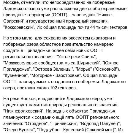
Москве, отметили,что непосредственно на побережье
Ладожского озера уже расположены две особо охраняемые
природные территории (ООПТ) – заповедник "Нижне-
Свирский" и государственный природный заказник
"Коккоревский". Их общая площадь почти 44 тысяч гектаров.
Но этого мало: для сохранения экосистем акватории и
побережья озера областное правительство намерено
создать в Приладожье более семи новых ООПТ
регионального значения - "Устье реки Свирь",
"Можжевеловые сообщества мыса Шурягский", "Южное
Приладожье", "Острова Зеленцы", "Морье" ("Основной"),
"Кузнечное", "Моторное - Заостровье". Общая площадь
ООПТ, планируемых к созданию на побережье Ладожского
озера, составит около 102 гектаров.
На реке Волхов, впадающей в Ладожское озеро, уже
существует памятник природы регионального значения
"Нижневолховский". На водных объектах Приладожья
планируются к созданию ещё пять ООПТ регионального
значения: "Отрадное", "Приневский", "Водопад Падунец",
"Озеро Вуокса", "Поддубно - Кусегский (Соколий мох)". Их