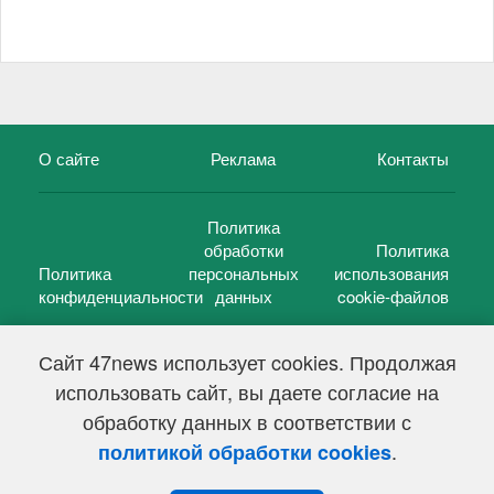
О сайте
Реклама
Контакты
Политика
обработки
Политика
Политика
персональных
использования
конфиденциальности
данных
cookie-файлов
Сайт 47news использует cookies. Продолжая
использовать сайт, вы даете согласие на
©
47 новостей (47 news)
2005 — 2026 г.
обработку данных в соответствии с
Свидетельство о регистрации СМИ Эл № ФС 77-39848, выдано
Федеральной службой по надзору в сфере связи,
.
политикой обработки cookies
информационных технологий и массовых коммуникаций
(Роскомнадзор) от 18 мая 2010г.