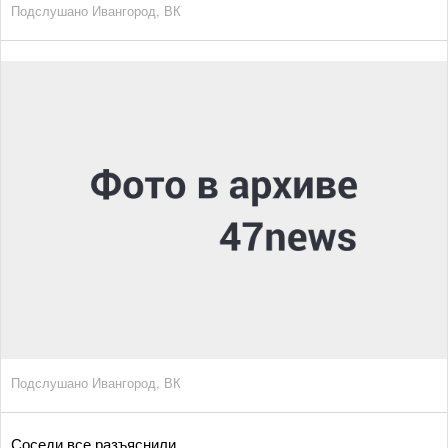
Подслушано Ивангород, ВК
Подслушано Ивангород, ВК
Соседи все разъяснили.