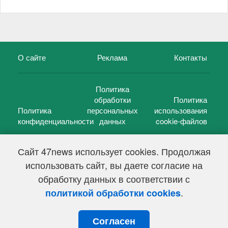
О сайте
Реклама
Контакты
Политика
обработки
Политика
Политика
персональных
использования
конфиденциальности
данных
cookie-файлов
Сайт 47news использует cookies. Продолжая
использовать сайт, вы даете согласие на
©
47 новостей (47 news)
2005 — 2026 г.
обработку данных в соответствии с
Свидетельство о регистрации СМИ Эл № ФС 77-39848, выдано
Федеральной службой по надзору в сфере связи,
.
политикой обработки cookies
информационных технологий и массовых коммуникаций
(Роскомнадзор) от 18 мая 2010г.
Согласен