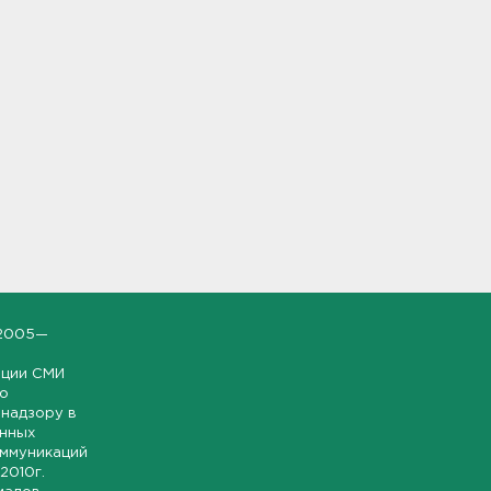
2005—
ации СМИ
но
надзору в
онных
оммуникаций
 2010г.