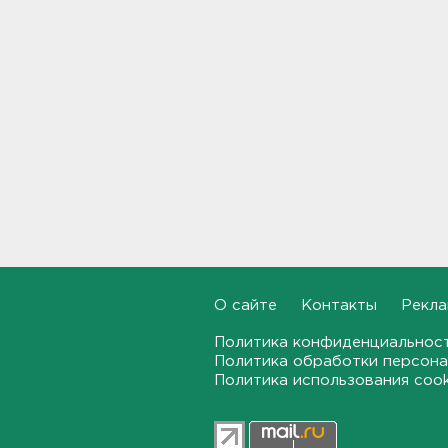
порадуют теплом. Но
местами будет дождливо и
ветрено
16:02
В магазин — с арматурой. В
Шушарах дама добывала
товар не голыми руками
15:58
Товары Wildberries будут
храниться и на партнерских
складах
15:43
О сайте
Контакты
Рекла
Под Тосно блокировали
доступ самосвалов ещё на
Политика конфиденциальнос
одну стройплощадку ВСМ
Политика обработки персона
15:27
Политика использования coo
Обезглавленное тело
дайвера, погибшего на