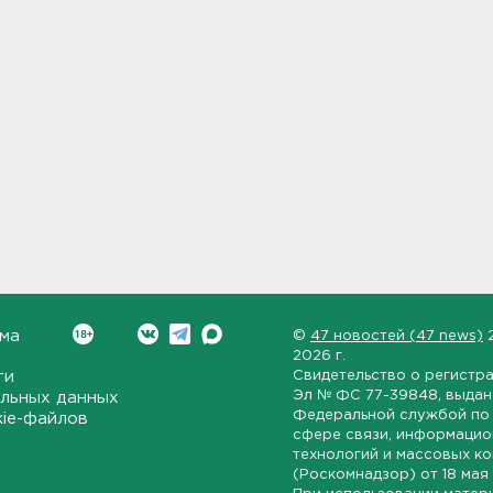
ма
©
47 новостей (47 news)
2026 г.
ти
Свидетельство о регистр
Эл № ФС 77-39848
, выда
льных данных
Федеральной службой по 
kie-файлов
сфере связи, информаци
технологий и массовых к
(Роскомнадзор) от
18 мая