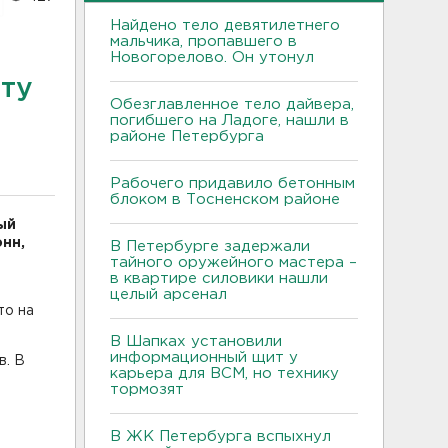
Найдено тело девятилетнего
мальчика, пропавшего в
Новогорелово. Он утонул
рту
Обезглавленное тело дайвера,
погибшего на Ладоге, нашли в
районе Петербурга
Рабочего придавило бетонным
блоком в Тосненском районе
ый
нн,
В Петербурге задержали
тайного оружейного мастера –
в квартире силовики нашли
целый арсенал
то на
В Шапках установили
информационный щит у
в. В
карьера для ВСМ, но технику
тормозят
В ЖК Петербурга вспыхнул