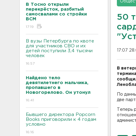
Общес
В Тосно открыли
перекрёсток, разбитый
самосвалами со стройки
50 
ВСМ
сар
17:19
"Ус
В вузы Петербурга по квоте
для участников СВО и их
17:07 28
детей поступили 3,4 тысячи
человек
16:57
В ветер
термина
Найдено тело
сообщил
девятилетнего мальчика,
Ленобла
пропавшего в
Новогорелово. Он утонул
По данны
две пар
16:41
Теперь 
Бывшего директора Popcorn
отношен
Books приговорили к 4 годам
админис
условно
16:16