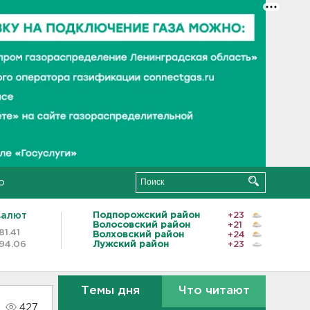
о
валют
Подпорожский район
+23
Волосовский район
+21
81.41
Волховский район
+24
94.06
Лужский район
+23
Темы дня
Что читают
427