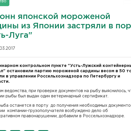
тво
тонн японской мороженой
дины из Японии застряли в по
ть-Луга"
.03.2017
инарном контрольном пункте "Усть-Лужский контейнерн
л" остановили партию мороженой сардины весом в 50 то
и в управлении Россельхознадзора по Петербургу и
сти.
м ведомства, при проверке документов на рыбу выяснилось, ч
тии рыбы был выдан один ветеринарный сертификат.
рыба останется в порту до получения необходимых документо
ии компании-грузополучателя возбуждено дело об
тративном правонарушении, добавили в Россельхознадзоре.