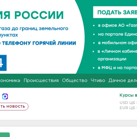
кономика
Происшествия
Общество
Чтиво
Дачное дел
Курсы 
USD ЦБ
ть новость
EUR ЦБ