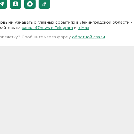
рвыми узнавать о главных событиях в Ленинградской области -
вайтесь на
канал 47news в Telegram
и
в Maх
 опечатку? Сообщите через форму
обратной связи
.