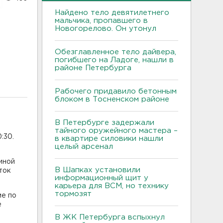
Найдено тело девятилетнего
мальчика, пропавшего в
Новогорелово. Он утонул
Обезглавленное тело дайвера,
погибшего на Ладоге, нашли в
районе Петербурга
Рабочего придавило бетонным
блоком в Тосненском районе
В Петербурге задержали
тайного оружейного мастера –
:30.
в квартире силовики нашли
целый арсенал
иной
В Шапках установили
ток
информационный щит у
карьера для ВСМ, но технику
тормозят
ме по
е
В ЖК Петербурга вспыхнул