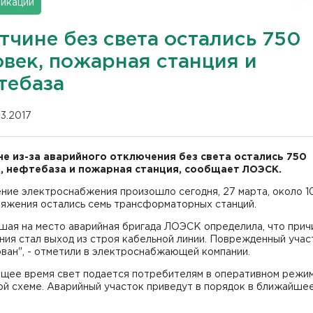
икации
тчине без света остались 750
овек, пожарная станция и
тебаза
03.2017
не из-за аварийного отключения без света остались 750
, нефтебаза и пожарная станция, сообщает ЛОЭСК.
ие электроснабжения произошло сегодня, 27 марта, около 10
ряжения остались семь трансформаторных станций.
шая на место аварийная бригада ЛОЭСК определила, что прич
ия стал выход из строя кабельной линии. Поврежденный учас
ван", - отметили в электроснабжающей компании.
ящее время свет подается потребителям в оперативном режи
ой схеме. Аварийный участок приведут в порядок в ближайше