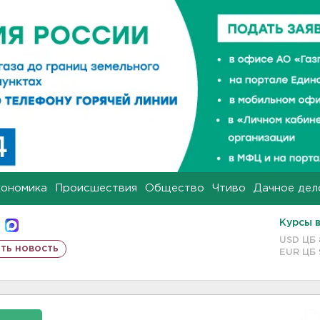
кономика
Происшествия
Общество
Чтиво
Дачное дел
Курсы 
USD ЦБ
ть новость
EUR ЦБ