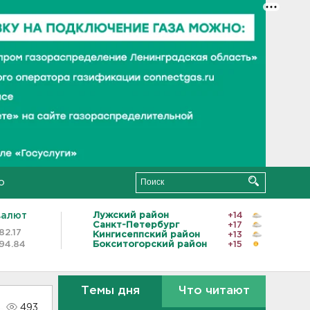
о
валют
Лужский район
+14
Санкт-Петербург
+17
82.17
Кингисеппский район
+13
94.84
Бокситогорский район
+15
Темы дня
Что читают
493