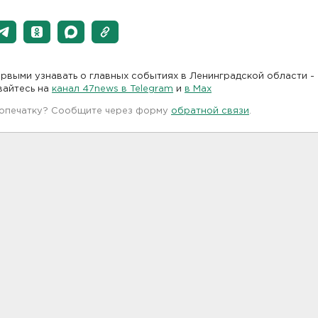
рвыми узнавать о главных событиях в Ленинградской области -
вайтесь на
канал 47news в Telegram
и
в Maх
 опечатку? Сообщите через форму
обратной связи
.