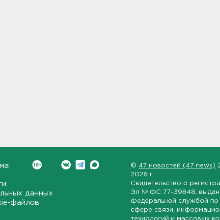
ма
©
47 новостей (47 news)
2026 г.
ти
Свидетельство о регистр
Эл № ФС 77-39848
, выда
льных данных
Федеральной службой по 
kie-файлов
сфере связи, информаци
технологий и массовых к