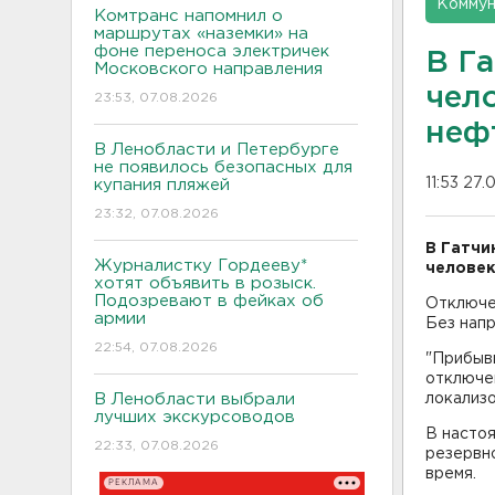
Коммун
Комтранс напомнил о
маршрутах «наземки» на
фоне переноса электричек
В Га
Московского направления
чел
23:53, 07.08.2026
неф
В Ленобласти и Петербурге
не появилось безопасных для
11:53 27.
купания пляжей
23:32, 07.08.2026
В Гатчи
Журналистку Гордееву*
человек
хотят объявить в розыск.
Подозревают в фейках об
Отключен
армии
Без нап
22:54, 07.08.2026
"Прибыв
отключен
В Ленобласти выбрали
локализо
лучших экскурсоводов
В насто
22:33, 07.08.2026
резервн
время.
РЕКЛАМА