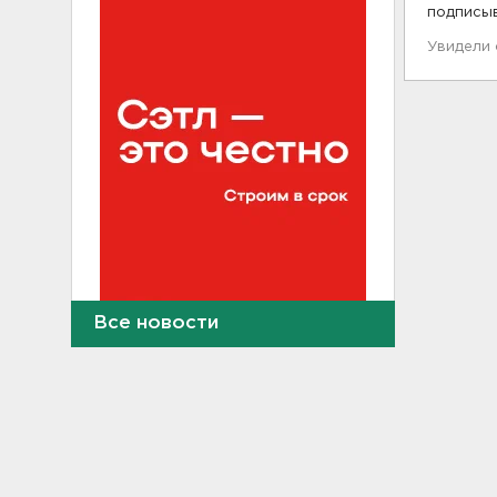
подписы
Увидели
Все новости
На территории школы в
Таиланде произошла
стрельба: есть жертвы и