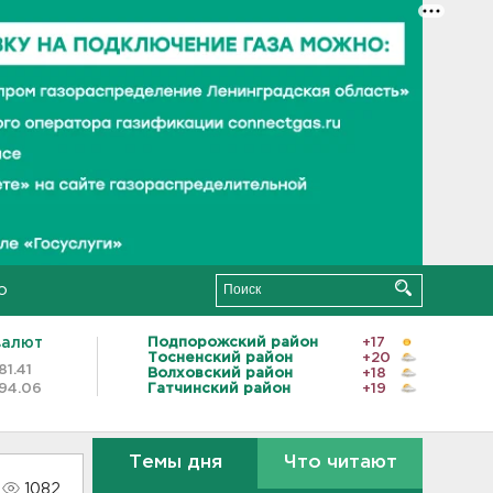
о
валют
Подпорожский район
+17
Тосненский район
+20
81.41
Волховский район
+18
94.06
Гатчинский район
+19
Темы дня
Что читают
1082