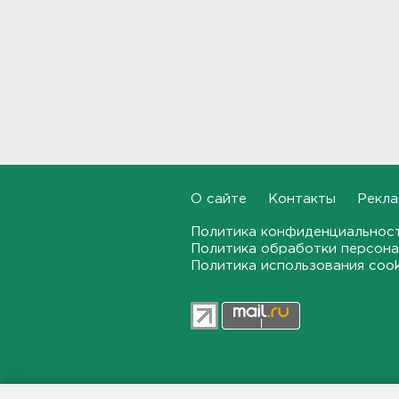
пострадавшие
08:12
Объект Wildberries
загорелся в Екатеринбурге
07:43
От панической атаки до
сердца. На что указывает пот
23:03, 06.08.2026
О сайте
Контакты
Рекла
Староладожскую крепость
Политика конфиденциальнос
реставрируют. Как
Политика обработки персона
собираются достроить
Политика использования coo
Тайничную башню
22:30, 06.08.2026
Мошенники меняют
общественные USB-зарядки.
Как уберечься от кражи
данных
47news.ru — независимое интерн
22:02, 06.08.2026