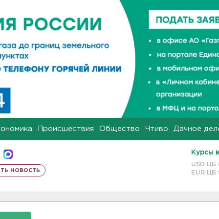
кономика
Происшествия
Общество
Чтиво
Дачное дел
Курсы 
USD ЦБ
ть новость
EUR ЦБ