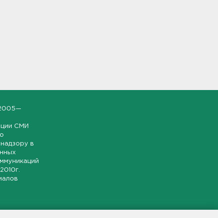
2005—
ации СМИ
но
надзору в
онных
оммуникаций
 2010г.
иалов
ской и