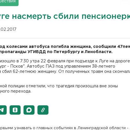
шествия
уге насмерть сбили пенсионер
.02.2017
под колесами автобуса погибла женщина, сообщили 47new
пропаганды УГИБДД по Петербургу и Ленобласти.
зошло в 7:30 утра 22 февраля при подъезде к Луге на дороге
рг - Псков". Автобус ПАЗ под управлением 38-летнего
 сбил 62-летнюю женщину. От полученных травм она скончал
ой полиции отметили, что трагедия произошла вне зоны
ного перехода.
рвыми узнавать о главных событиях в Ленинградской области -