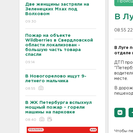
Проис
Две женщины застряли на
Зеленецких Мхах под
Волховом
В Л
09:30
08:55 22
Пожар на объекте
Wildberries в Свердловской
области локализован -
В Луге 
большую часть товара
отделе 
спасли
09:14
ДТП прои
"Петербу
водителя
В Новогорелово ищут 9-
месте.
летнего мальчика
В дорожн
08:55
пешеход
В ЖК Петербурга вспыхнул
мощный пожар – горели
машины на парковке
08:40
РЕКЛАМА
Чтобы пе