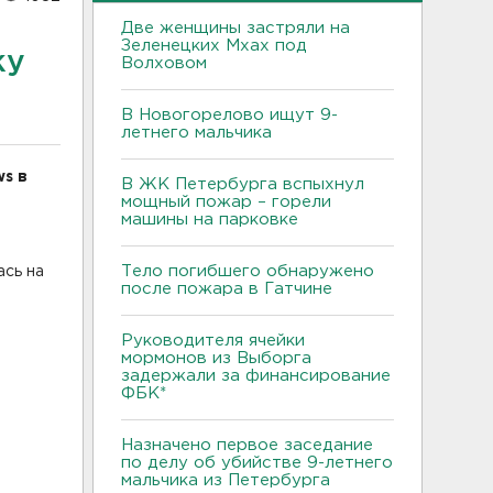
Две женщины застряли на
Зеленецких Мхах под
ку
Волховом
В Новогорелово ищут 9-
летнего мальчика
s в
В ЖК Петербурга вспыхнул
мощный пожар – горели
машины на парковке
Тело погибшего обнаружено
ась на
после пожара в Гатчине
Руководителя ячейки
мормонов из Выборга
задержали за финансирование
ФБК*
Назначено первое заседание
по делу об убийстве 9-летнего
мальчика из Петербурга