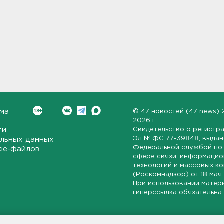
ма
©
47 новостей (47 news)
2026 г.
ти
Свидетельство о регистр
Эл № ФС 77-39848
, выда
льных данных
Федеральной службой по 
kie-файлов
сфере связи, информаци
технологий и массовых к
(Роскомнадзор) от
18 мая
При использовании матер
гиперссылка обязательна.
ет-издание, направленное на всестороннее освещение политиче