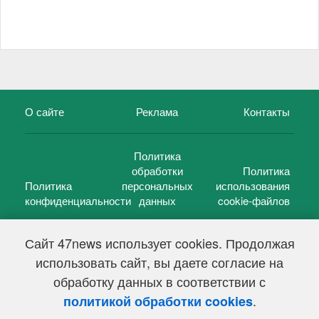
О сайте
Реклама
Контакты
Политика
обработки
Политика
Политика
персональных
использования
конфиденциальности
данных
cookie-файлов
Сайт 47news использует cookies. Продолжая
использовать сайт, вы даете согласие на
©
47 новостей (47 news)
2005 — 2026 г.
обработку данных в соответствии с
Свидетельство о регистрации СМИ Эл № ФС 77-39848, выдано
Федеральной службой по надзору в сфере связи,
.
политикой обработки cookies
информационных технологий и массовых коммуникаций