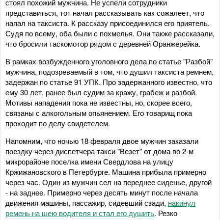
стоял похожий мужчина. Не успели сотрудники
представиться, тот начал рассказывать как сожалеет, что
напал на таксиста. К рассказу присоединился его приятель.
Судя по всему, оба были с похмелья. Они также рассказали,
что бросили таскомотор рядом с деревней Оранжерейка.
В рамках возбужденного уголовного дела по статье "Разбой"
мужчина, подозреваемый в том, что душил таксиста ремнем,
задержан по статье 91 УПК. Про задержанного известно, что
ему 30 лет, ранее был судим за кражу, грабеж и разбой.
Мотивы нападения пока не известны, но, скорее всего,
связаны с алкогольным опьянением. Его товарищ пока
проходит по делу свидетелем.
Напомним, что ночью 18 февраля двое мужчин заказали
поездку через диспетчера такси "Везет" от дома во 2-м
микрорайоне поселка имени Свердлова на улицу
Кржижановского в Петербурге. Машина прибыла примерно
через час. Один из мужчин сел на переднее сиденье, другой
- на заднее. Примерно через десять минут после начала
движения машины, пассажир, сидевший сзади,
накинул
ремень на шею водителя и стал его душить
. Резко